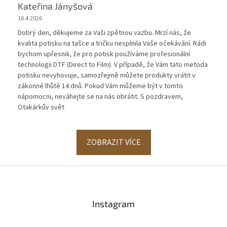
Kateřina Jányšová
16.4.2026
Dobrý den, děkujeme za Vaši zpětnou vazbu. Mrzí nás, že
kvalita potisku na tašce a tričku nesplnila Vaše očekávání. Rádi
bychom upřesnili, že pro potisk používáme profesionální
technologii DTF (Direct to Film). V případě, že Vám tato metoda
potisku nevyhovuje, samozřejmě můžete produkty vrátit v
zákonné lhůtě 14 dnů. Pokud Vám můžeme být v tomto
nápomocni, neváhejte se na nás obrátit. S pozdravem,
Otakárkův svět
ZOBRAZIT VÍCE
Z
á
p
a
Instagram
t
í