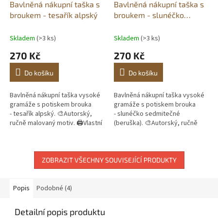
Bavlněná nákupní taška s
Bavlněná nákupní taška s
broukem - tesařík alpský
broukem - slunéčko
sedmitečné
Skladem
(>3 ks)
Skladem
(>3 ks)
270 Kč
270 Kč
Do košíku
Do košíku
Bavlněná nákupní taška vysoké
Bavlněná nákupní taška vysoké
gramáže s potiskem brouka
gramáže s potiskem brouka
- tesařík alpský. 🎨Autorský,
- slunéčko sedmitečné
ručně malovaný motiv. 🖨️Vlastní
(beruška). 🎨Autorský, ručně
potisk. 📦Skladem do 3
malovaný motiv. 🖨️Vlastní
pracovních dnů.
potisk. 📦Skladem do 3
pracovních...
ZOBRAZIT VŠECHNY SOUVISEJÍCÍ PRODUKTY
Popis
Podobné (4)
Detailní popis produktu