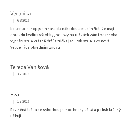
Veronika
|
6.8.2026
Hodnocení obchodu je 5 z 5 hvězdiček.
Na tento eshop jsem narazila náhodou a musím říct, že mají
opravdu kvalitní výrobky, potisky na tričkách vám i po mnoha
vyprání stále krásnĕ drží a trička jsou tak stále jako nová.
Velice ráda objednám znovu.
Tereza Vanišová
|
3.7.2026
Hodnocení obchodu je 5 z 5 hvězdiček.
Eva
|
1.7.2026
Hodnocení obchodu je 5 z 5 hvězdiček.
Bavlněná taška se sýkorkou je moc hezky ušitá a potisk krásný.
Děkuji