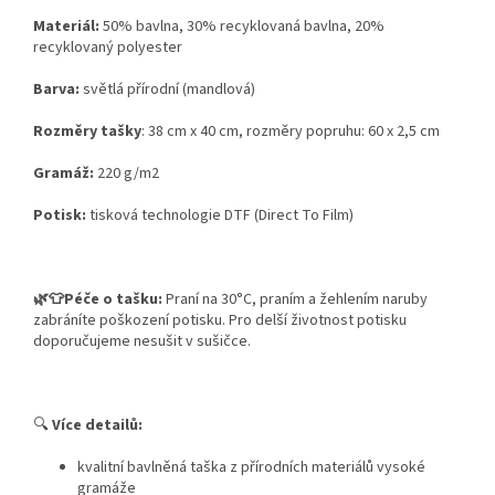
Materiál:
50% bavlna, 30% recyklovaná bavlna, 20%
recyklovaný polyester
Barva:
světlá přírodní (mandlová)
Rozměry tašky
: 38 cm x 40 cm, rozměry popruhu: 60 x 2,5 cm
Gramáž:
220 g/m2
Potisk:
tisková technologie DTF (Direct To Film)
🌿👕Péče o tašku:
Praní na 30°C, praním a žehlením naruby
zabráníte poškození potisku. Pro delší životnost potisku
doporučujeme nesušit v sušičce.
🔍
Více detailů:
kvalitní bavlněná taška z přírodních materiálů vysoké
gramáže