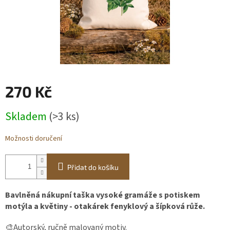
Obchodní
podmínky
BLOG
Ověřování
recenzí
270 Kč
Měrná
Přihlášení
Skladem
(>3 ks)
cena:
Možnosti doručení
Přidat do košíku
Bavlněná nákupní taška vysoké gramáže s potiskem
motýla a květiny - otakárek fenyklový a šípková růže.
🎨Autorský, ručně malovaný motiv.