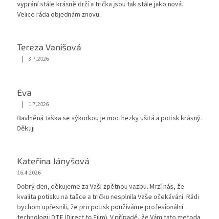
vyprání stále krásnĕ drží a trička jsou tak stále jako nová.
s
Velice ráda objednám znovu.
u
Tereza Vanišová
|
3.7.2026
Hodnocení obchodu je 5 z 5 hvězdiček.
Eva
|
1.7.2026
Hodnocení obchodu je 5 z 5 hvězdiček.
Bavlněná taška se sýkorkou je moc hezky ušitá a potisk krásný.
Děkuji
Kateřina Jányšová
16.4.2026
Dobrý den, děkujeme za Vaši zpětnou vazbu. Mrzí nás, že
kvalita potisku na tašce a tričku nesplnila Vaše očekávání. Rádi
bychom upřesnili, že pro potisk používáme profesionální
technologii DTF (Direct to Film). V případě, že Vám tato metoda