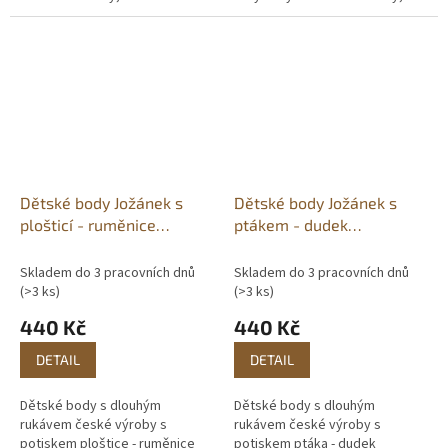
malovaný motiv. 🖨️Vlastní
ručně malovaný motiv. 🖨️Vlastní
potisk. 📦Skladem do 3
potisk. 📦Skladem do 3
pracovních dnů.
pracovních...
Dětské body Jožánek s
Dětské body Jožánek s
plošticí - ruměnice
ptákem - dudek
pospolná
chocholatý
Skladem do 3 pracovních dnů
Skladem do 3 pracovních dnů
(>3 ks)
(>3 ks)
440 Kč
440 Kč
DETAIL
DETAIL
Dětské body s dlouhým
Dětské body s dlouhým
rukávem české výroby s
rukávem české výroby s
potiskem ploštice - ruměnice
potiskem ptáka - dudek