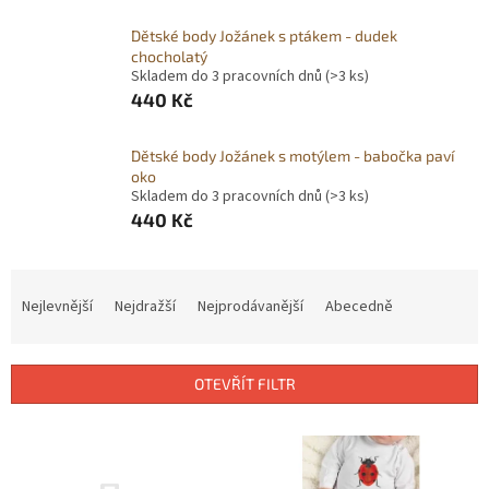
Obchodní
Dětské body Jožánek s ptákem - dudek
podmínky
chocholatý
Skladem do 3 pracovních dnů
(>3 ks)
BLOG
440 Kč
Ověřování
recenzí
Dětské body Jožánek s motýlem - babočka paví
oko
Skladem do 3 pracovních dnů
(>3 ks)
440 Kč
Přihlášení
Ř
a
Nejlevnější
Nejdražší
Nejprodávanější
Abecedně
z
e
n
OTEVŘÍT FILTR
í
p
V
r
ý
o
p