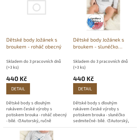
d
i
u
s
k
p
t
r
ů
o
d
Dětské body Jožánek s
Dětské body Jožánek s
u
broukem - roháč obecný
broukem - slunéčko
k
sedmitečné
t
Skladem do 3 pracovních dnů
Skladem do 3 pracovních dnů
ů
(>3 ks)
(>3 ks)
440 Kč
440 Kč
DETAIL
DETAIL
Dětské body s dlouhým
Dětské body s dlouhým
rukávem české výroby s
rukávem české výroby s
potiskem brouka - roháč obecný
potiskem brouka - slunéčko
- bílé. 🎨Autorský, ručně
sedmitečné- bílé. 🎨Autorský,
malovaný motiv. 🖨️Vlastní
ručně malovaný motiv. 🖨️Vlastní
potisk. 📦Skladem do 3
potisk. 📦Skladem do 3
pracovních dnů.
pracovních...