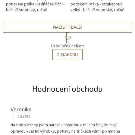
potiskem ptáka - ledňáček říční -
potiskem ptáka - strakapoud
bílé. 🎨Autorský, ručně
velký - bílé. 🎨Autorský, ručně
malovaný motiv. 🖨️Vlastní
malovaný motiv. 🖨️Vlastní
potisk. 📦Skladem do 3
potisk. 📦Skladem do 3
pracovních...
pracovních...
NAČÍST 1 DALŠÍ
S
1
2
t
O
r
13
položek celkem
v
á
l
NAHORU
n
á
k
d
o
v
a
á
c
n
í
í
Hodnocení obchodu
p
r
v
k
Veronika
y
|
6.8.2026
v
Hodnocení obchodu je 5 z 5 hvězdiček.
ý
Na tento eshop jsem narazila náhodou a musím říct, že mají
p
opravdu kvalitní výrobky, potisky na tričkách vám i po mnoha
i