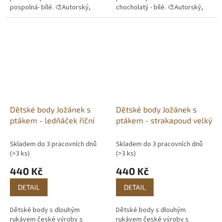
pospolná- bílé. 🎨Autorský,
chocholatý - bílé. 🎨Autorský,
ručně malovaný motiv. 🖨️Vlastní
ručně malovaný motiv. 🖨️Vlastní
potisk. 📦Skladem do 3
potisk. 📦Skladem do 3
pracovních...
pracovních...
Dětské body Jožánek s
Dětské body Jožánek s
ptákem - ledňáček říční
ptákem - strakapoud velký
Skladem do 3 pracovních dnů
Skladem do 3 pracovních dnů
(>3 ks)
(>3 ks)
440 Kč
440 Kč
DETAIL
DETAIL
Dětské body s dlouhým
Dětské body s dlouhým
rukávem české výroby s
rukávem české výroby s