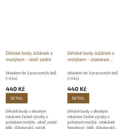
potisk. 📦Skladem do 3
potisk. 📦Skladem do 3
pracovních...
pracovních...
Dětské body Jožánek s
Dětské body Jožánek s
motýlem - okáč zední
motýlem - otakárek
fenyklový
Skladem do 3 pracovních dnů
Skladem do 3 pracovních dnů
(>3 ks)
(>3 ks)
440 Kč
440 Kč
DETAIL
DETAIL
Dětské body s dlouhým
Dětské body s dlouhým
rukávem české výroby s
rukávem české výroby s
potiskem motýla - okáč zední -
potiskem motýla - otakárek
bílé. 🎨Autorský, ručně
fenyklový - bílé. 🎨Autorský,