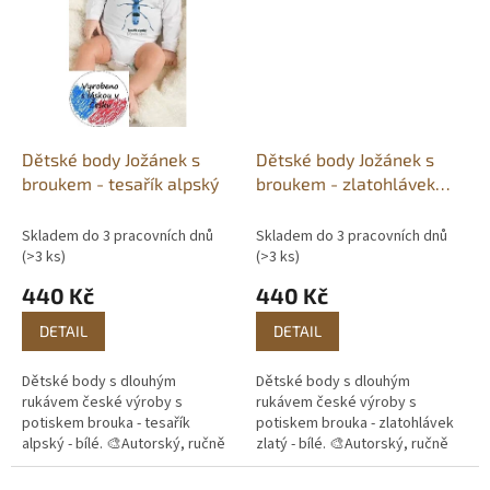
Dětské body Jožánek s
Dětské body Jožánek s
broukem - tesařík alpský
broukem - zlatohlávek
zlatý
Skladem do 3 pracovních dnů
Skladem do 3 pracovních dnů
(>3 ks)
(>3 ks)
440 Kč
440 Kč
DETAIL
DETAIL
Dětské body s dlouhým
Dětské body s dlouhým
rukávem české výroby s
rukávem české výroby s
potiskem brouka - tesařík
potiskem brouka - zlatohlávek
alpský - bílé. 🎨Autorský, ručně
zlatý - bílé. 🎨Autorský, ručně
malovaný motiv. 🖨️Vlastní
malovaný motiv. 🖨️Vlastní
potisk. 📦Skladem do 3
potisk. 📦Skladem do 3