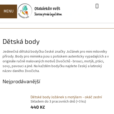
Přejít
na
obsah
Naše
NÁKUPN
produkty
KOŠÍK
Naše
kolekce
Dětská body
Zakázková
výroba
Jedinečná dětská bodyčka české značky Jožánek pro mini milovníky
přírody. Body pro miminka jsou s potiskem autenticky vypadajících a v
Hodnocení
originále ručně malovaných motivů živočichů - brouci, motýli, ptáci,
obchodu
sovy, pavouci a jiné. Na každém bodyčku najdete český a latinský
název daného živočicha.
Doprava,
platba,
Nejprodávanější
dodací
doba
Kontakty
Dětské body Jožánek s motýlem - okáč zední
Skladem do 3 pracovních dnů
(>3 ks)
O
440 Kč
nás