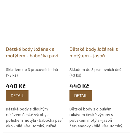
pracovních dnů.
pracovních...
Dětské body Jožánek s
Dětské body Jožánek s
motýlem - babočka paví
motýlem - jasoň
oko
červenooký
Skladem do 3 pracovních dnů
Skladem do 3 pracovních dnů
(>3 ks)
(>3 ks)
440 Kč
440 Kč
DETAIL
DETAIL
Dětské body s dlouhým
Dětské body s dlouhým
rukávem české výroby s
rukávem české výroby s
potiskem motýla - babočka paví
potiskem motýla - jasoň
oko - bílé. 🎨Autorský, ručně
červenooký - bílé. 🎨Autorský,
malovaný motiv. 🖨️Vlastní
ručně malovaný motiv. 🖨️Vlastní