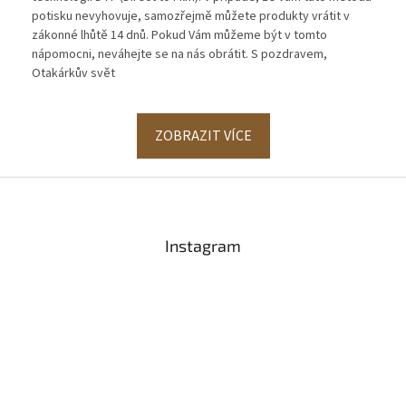
potisku nevyhovuje, samozřejmě můžete produkty vrátit v
zákonné lhůtě 14 dnů. Pokud Vám můžeme být v tomto
nápomocni, neváhejte se na nás obrátit. S pozdravem,
Otakárkův svět
ZOBRAZIT VÍCE
Z
á
p
a
Instagram
t
í