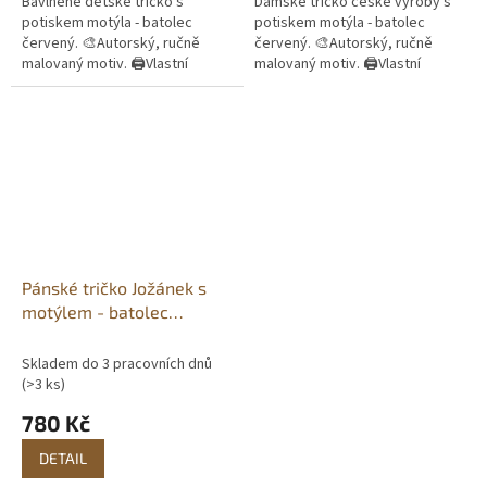
Bavlněné dětské tričko s
Dámské tričko české výroby s
potiskem motýla - batolec
potiskem motýla - batolec
červený. 🎨Autorský, ručně
červený. 🎨Autorský, ručně
malovaný motiv. 🖨️Vlastní
malovaný motiv. 🖨️Vlastní
potisk. 📦Skladem do 3
potisk. 📦Skladem do 3
pracovních dnů.
pracovních dnů.
Pánské tričko Jožánek s
motýlem - batolec
červený
Skladem do 3 pracovních dnů
(>3 ks)
780 Kč
DETAIL