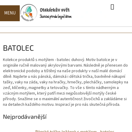
Přejít
na
obsah
Naše
NÁKUPN
produkty
KOŠÍK
Naše
kolekce
BATOLEC
Zakázková
výroba
Kolekce produktů s motýlem - batolec duhový. Motiv batolce je v
originále ručně malovaný akrylovými barvami. Následně je přenesen do
Hodnocení
elektronické podoby a tištěný na naše produkty v naší malé domácí
obchodu
dílně. Najdete u nás pánská, dámská i dětská trička, bavlněné nákupní
tašky, vaky na záda, vaky na hračky, hrnečky, plecháčky, samolepky na
Doprava,
zeď, klíčenky, magnetky a tetovačky. To vše s tímto nádherným a
platba,
vzácným motýlem, který patří mezi nejpůsobivější motýly české
dodací
doba
přírody. Snažíme se o maximální autentičnost živočichů a zakládáme si
na detailech každého motivu. Inspirací je pro nás skutečná příroda.
Kontakty
Nejprodávanější
O
nás
Pánské tričko Jožánek s motýlem - batolec