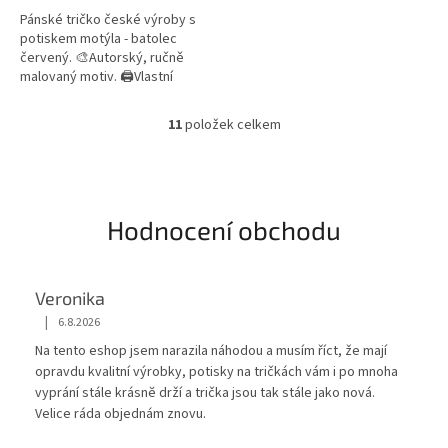
Pánské tričko české výroby s
potiskem motýla - batolec
červený. 🎨Autorský, ručně
malovaný motiv. 🖨️Vlastní
potisk. 📦Skladem do 3
pracovních dnů.
11
položek celkem
O
v
l
á
d
Hodnocení obchodu
a
c
í
p
Veronika
r
|
v
6.8.2026
Hodnocení obchodu je 5 z 5 hvězdiček.
k
Na tento eshop jsem narazila náhodou a musím říct, že mají
y
opravdu kvalitní výrobky, potisky na tričkách vám i po mnoha
v
vyprání stále krásnĕ drží a trička jsou tak stále jako nová.
ý
Velice ráda objednám znovu.
p
i