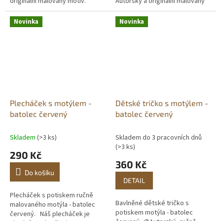
originální malovaný motiv.
Autorský a originální malovaný
Vlastní potisk. Skladem.
motiv. Vlastní potisk.
Novinka
Novinka
Plecháček s motýlem -
Dětské tričko s motýlem -
batolec červený
batolec červený
Skladem
(>3 ks)
Skladem do 3 pracovních dnů
(>3 ks)
290 Kč
360 Kč
Do košíku
DETAIL
Plecháček s potiskem ručně
Bavlněné dětské tričko s
malovaného motýla - batolec
potiskem motýla - batolec
červený. Náš plecháček je