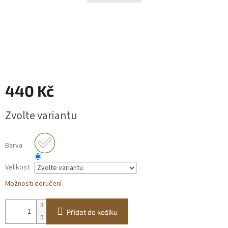
Obchodní
podmínky
BLOG
Ověřování
recenzí
440 Kč
Měrná
Přihlášení
Zvolte variantu
cena:
Barva
Velikost
Možnosti doručení
Přidat do košíku