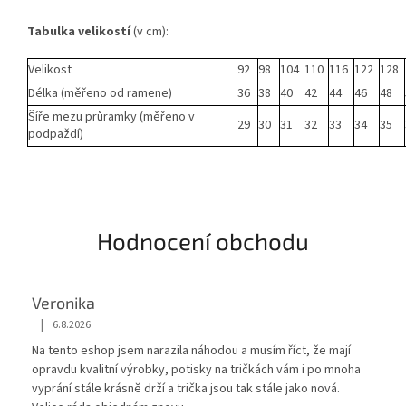
Tabulka
velikostí
(v cm):
Velikost
92
98
104
110
116
122
128
Délka (měřeno od ramene)
36
38
40
42
44
46
48
Šíře mezu průramky (měřeno v
29
30
31
32
33
34
35
podpaždí)
Hodnocení obchodu
Veronika
|
6.8.2026
Hodnocení obchodu je 5 z 5 hvězdiček.
Na tento eshop jsem narazila náhodou a musím říct, že mají
opravdu kvalitní výrobky, potisky na tričkách vám i po mnoha
vyprání stále krásnĕ drží a trička jsou tak stále jako nová.