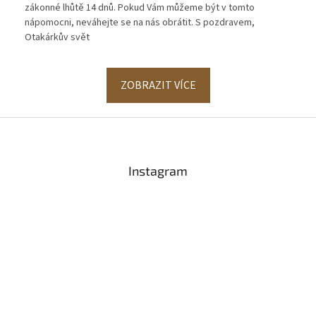
zákonné lhůtě 14 dnů. Pokud Vám můžeme být v tomto
nápomocni, neváhejte se na nás obrátit. S pozdravem,
Otakárkův svět
ZOBRAZIT VÍCE
Z
á
p
a
Instagram
t
í