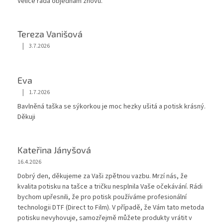
Velice ráda objednám znovu.
Tereza Vanišová
|
3.7.2026
Hodnocení obchodu je 5 z 5 hvězdiček.
Eva
|
1.7.2026
Hodnocení obchodu je 5 z 5 hvězdiček.
Bavlněná taška se sýkorkou je moc hezky ušitá a potisk krásný.
Děkuji
Kateřina Jányšová
16.4.2026
Dobrý den, děkujeme za Vaši zpětnou vazbu. Mrzí nás, že
kvalita potisku na tašce a tričku nesplnila Vaše očekávání. Rádi
bychom upřesnili, že pro potisk používáme profesionální
technologii DTF (Direct to Film). V případě, že Vám tato metoda
potisku nevyhovuje, samozřejmě můžete produkty vrátit v