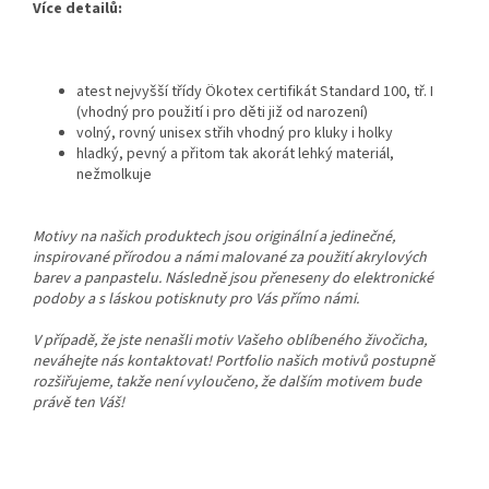
Více detailů:
atest nejvyšší třídy Ökotex certifikát Standard 100, tř. I
(vhodný pro použití i pro děti již od narození)
volný, rovný unisex střih vhodný pro kluky i holky
hladký, pevný a přitom tak akorát lehký materiál,
nežmolkuje
Motivy na našich produktech jsou originální a jedinečné,
inspirované přírodou a námi malované za použití akrylových
barev a panpastelu. Následně jsou přeneseny do elektronické
podoby a s láskou potisknuty pro Vás přímo námi.
V případě, že jste nenašli motiv Vašeho oblíbeného živočicha,
neváhejte nás kontaktovat! Portfolio našich motivů postupně
rozšiřujeme, takže není vyloučeno, že dalším motivem bude
právě ten Váš!