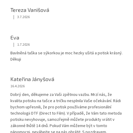
Tereza Vanišová
|
3.7.2026
Hodnocení obchodu je 5 z 5 hvězdiček.
Eva
|
1.7.2026
Hodnocení obchodu je 5 z 5 hvězdiček.
Bavlněná taška se sýkorkou je moc hezky ušitá a potisk krásný.
Děkuji
Kateřina Jányšová
16.4.2026
Dobrý den, děkujeme za Vaši zpětnou vazbu. Mrzí nás, že
kvalita potisku na tašce a tričku nesplnila Vaše očekávání. Rádi
bychom upřesnili, že pro potisk používáme profesionální
technologii DTF (Direct to Film). V případě, že Vám tato metoda
potisku nevyhovuje, samozřejmě můžete produkty vrátit v
zákonné lhůtě 14 dnů. Pokud Vám můžeme být v tomto
nápomocni, neváhejte se na nás obrátit. S pozdravem,