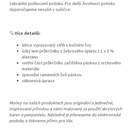
zabráníte poškození potisku. Pro delší životnost potisku
doporučujeme nesušit v sušičce.
🔍
Více detailů:
lehce vypasovaný střih s bočními švy
úzký lem průkrčníku z žebrového úpletu 1:1 s 5 %
elastanu
vnitřní část průkrčníku začištěna páskou z vrchového
materiálu
zpevnění ramenních švů páskou
silikonová úprava
Motivy na našich produktech jsou originální a jedinečné,
inspirované přírodou a námi malované za použití akrylových
barev a panpastelu. Následně je přeneseme do elektronické
podoby a tiskneme přímo pro Vás.