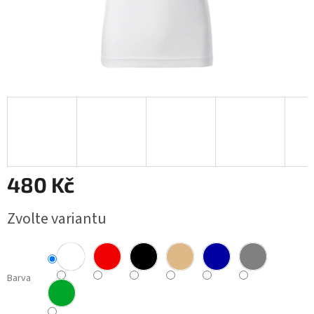
Obchodní
podmínky
BLOG
Ověřování
recenzí
Přihlášení
480 Kč
Měrná
Zvolte variantu
cena:
Barva