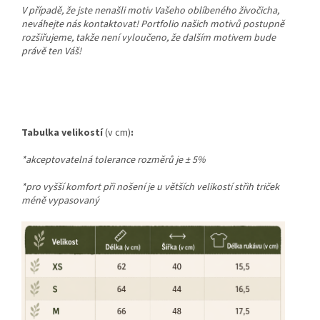
V případě, že jste nenašli motiv Vašeho oblíbeného živočicha,
neváhejte nás kontaktovat! Portfolio našich motivů postupně
rozšiřujeme, takže není vyloučeno, že dalším motivem bude
právě ten Váš!
Tabulka velikostí
(v cm)
:
*akceptovatelná tolerance rozměrů je
±
5%
*pro vyšší komfort při nošení je u větších velikostí střih triček
méně vypasovaný