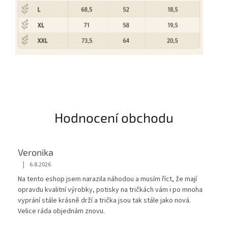
Hodnocení obchodu
Veronika
|
6.8.2026
Hodnocení obchodu je 5 z 5 hvězdiček.
Na tento eshop jsem narazila náhodou a musím říct, že mají
opravdu kvalitní výrobky, potisky na tričkách vám i po mnoha
vyprání stále krásnĕ drží a trička jsou tak stále jako nová.
Velice ráda objednám znovu.