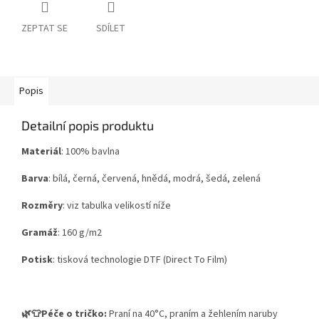
ZEPTAT SE
SDÍLET
Popis
Detailní popis produktu
Materiál
: 100% bavlna
Barva
: bílá, černá, červená, hnědá, modrá, šedá, zelená
Rozměry
: viz tabulka velikostí níže
Gramáž
: 160 g/m2
Potisk
:
tisková technologie DTF (Direct To Film)
🌿👕Péče o tričko:
Praní na 40°C, praním a žehlením naruby