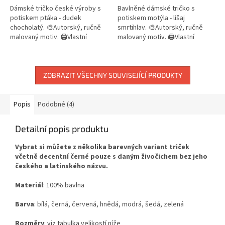
Dámské tričko české výroby s
Bavlněné dámské tričko s
potiskem ptáka - dudek
potiskem motýla - lišaj
chocholatý. 🎨Autorský, ručně
smrtihlav. 🎨Autorský, ručně
malovaný motiv. 🖨️Vlastní
malovaný motiv. 🖨️Vlastní
potisk. 📦Skladem do 3
potisk. 📦Skladem do 3
pracovních dnů.
pracovních dnů.
ZOBRAZIT VŠECHNY SOUVISEJÍCÍ PRODUKTY
Popis
Podobné (4)
Detailní popis produktu
Vybrat si můžete z několika barevných variant triček
včetně decentní černé pouze s daným živočichem bez jeho
českého a latinského názvu.
Materiál
: 100% bavlna
Barva
: bílá, černá, červená, hnědá, modrá, šedá, zelená
Rozměry
: viz tabulka velikostí níže