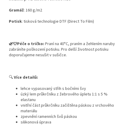
Gramáž
: 160 g/m2
Potisk
:
tisková technologie DTF (Direct To Film)
🌿👕Péče o tričko:
Praní na 40°C, praním a žehlením naruby
zabráníte poškození potisku. Pro delší životnost potisku
doporučujeme nesušit v sušičce.
🔍
Více detailů:
lehce vypasovaný střih s bočními švy
úzký lem průkrčníku z žebrového úpletu 1:1 s 5 %
elastanu
vnitřní část průkrčníku začištěna páskou z vrchového
materiálu
zpevnění ramenních švů páskou
silikonová úprava