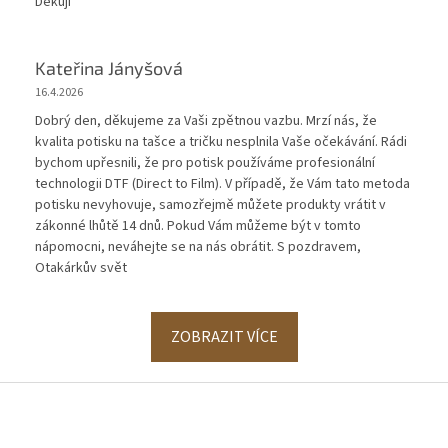
Děkuji
Kateřina Jányšová
16.4.2026
Dobrý den, děkujeme za Vaši zpětnou vazbu. Mrzí nás, že
kvalita potisku na tašce a tričku nesplnila Vaše očekávání. Rádi
bychom upřesnili, že pro potisk používáme profesionální
technologii DTF (Direct to Film). V případě, že Vám tato metoda
potisku nevyhovuje, samozřejmě můžete produkty vrátit v
zákonné lhůtě 14 dnů. Pokud Vám můžeme být v tomto
nápomocni, neváhejte se na nás obrátit. S pozdravem,
Otakárkův svět
ZOBRAZIT VÍCE
Z
á
p