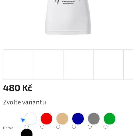
Obchodní
podmínky
BLOG
Ověřování
recenzí
Přihlášení
480 Kč
Měrná
Zvolte variantu
cena:
Barva