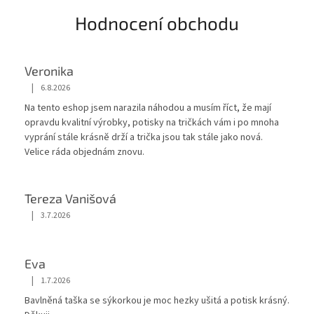
Hodnocení obchodu
Veronika
|
6.8.2026
Hodnocení obchodu je 5 z 5 hvězdiček.
Na tento eshop jsem narazila náhodou a musím říct, že mají
opravdu kvalitní výrobky, potisky na tričkách vám i po mnoha
vyprání stále krásnĕ drží a trička jsou tak stále jako nová.
Velice ráda objednám znovu.
Tereza Vanišová
|
3.7.2026
Hodnocení obchodu je 5 z 5 hvězdiček.
Eva
|
1.7.2026
Hodnocení obchodu je 5 z 5 hvězdiček.
Bavlněná taška se sýkorkou je moc hezky ušitá a potisk krásný.