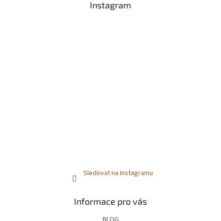
a
Instagram
t
í
Sledovat na Instagramu
Informace pro vás
BLOG