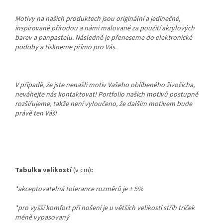
Motivy na našich produktech jsou originální a jedinečné,
inspirované přírodou a námi malované za použití akrylových
barev a panpastelu. Následně je přeneseme do elektronické
podoby a tiskneme přímo pro Vás.
V případě, že jste nenašli motiv Vašeho oblíbeného živočicha,
neváhejte nás kontaktovat! Portfolio našich motivů postupně
rozšiřujeme, takže není vyloučeno, že dalším motivem bude
právě ten Váš!
Tabulka velikostí
(v cm)
:
*akceptovatelná tolerance rozměrů je
±
5%
*pro vyšší komfort při nošení je u větších velikostí střih triček
méně vypasovaný