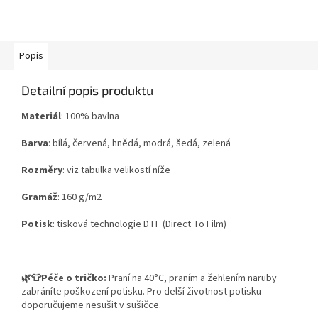
Popis
Detailní popis produktu
Materiál
: 100% bavlna
Barva
: bílá, červená, hnědá, modrá, šedá, zelená
Rozměry
: viz tabulka velikostí níže
Gramáž
: 160 g/m2
Potisk
:
tisková technologie DTF (Direct To Film)
🌿👕Péče o tričko:
Praní na 40°C, praním a žehlením naruby
zabráníte poškození potisku. Pro delší životnost potisku
doporučujeme nesušit v sušičce.