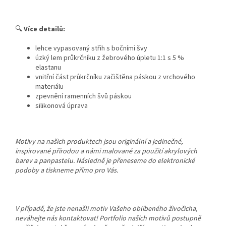
🔍
Více detailů:
lehce vypasovaný střih s bočními švy
úzký lem průkrčníku z žebrového úpletu 1:1 s 5 %
elastanu
vnitřní část průkrčníku začištěna páskou z vrchového
materiálu
zpevnění ramenních švů páskou
silikonová úprava
Motivy na našich produktech jsou originální a jedinečné,
inspirované přírodou a námi malované za použití akrylových
barev a panpastelu. Následně je přeneseme do elektronické
podoby a tiskneme přímo pro Vás.
V případě, že jste nenašli motiv Vašeho oblíbeného živočicha,
neváhejte nás kontaktovat! Portfolio našich motivů postupně