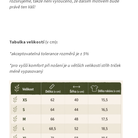
rozšiřujeme, takže není vyloučeno, že dalším motivem bude
právě ten Váš!
Tabulka velikostí
(v cm)
:
*akceptovatelná tolerance rozměrů je
±
5%
*pro vyšší komfort při nošení je u větších velikostí střih triček
méně vypasovaný