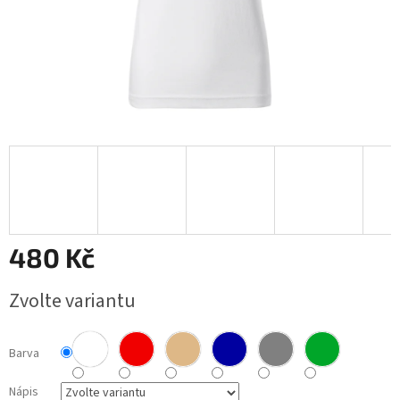
Obchodní
podmínky
BLOG
Ověřování
recenzí
Přihlášení
480 Kč
Měrná
Zvolte variantu
cena:
Barva
Nápis