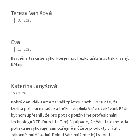
Tereza Vanišová
|
3.7.2026
Hodnocení obchodu je 5 z 5 hvězdiček.
Eva
|
1.7.2026
Hodnocení obchodu je 5 z 5 hvězdiček.
Bavlněná taška se sýkorkou je moc hezky ušitá a potisk krásný.
Děkuji
Kateřina Jányšová
16.4.2026
Dobrý den, děkujeme za Vaši zpětnou vazbu. Mrzí nás, že
kvalita potisku na tašce a tričku nesplnila Vaše očekávání. Rádi
bychom upřesnili, že pro potisk používáme profesionální
technologii DTF (Direct to Film). V případě, že Vám tato metoda
potisku nevyhovuje, samozřejmě můžete produkty vrátit v
zákonné lhůtě 14 dnů. Pokud Vám můžeme být v tomto