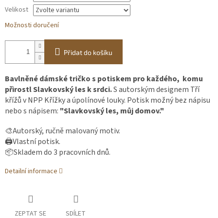
Velikost
Možnosti doručení
Přidat do košíku
Bavlněné dámské tričko s potiskem pro každého, komu
přirostl Slavkovský les k srdci.
S autorským designem Tří
křížů v NPP Křížky a úpolínové louky. Potisk možný bez nápisu
nebo s nápisem:
"Slavkovský les, můj domov."
🎨Autorský, ručně malovaný motiv.
🖨️Vlastní potisk.
📦Skladem do 3 pracovních dnů.
Detailní informace
ZEPTAT SE
SDÍLET