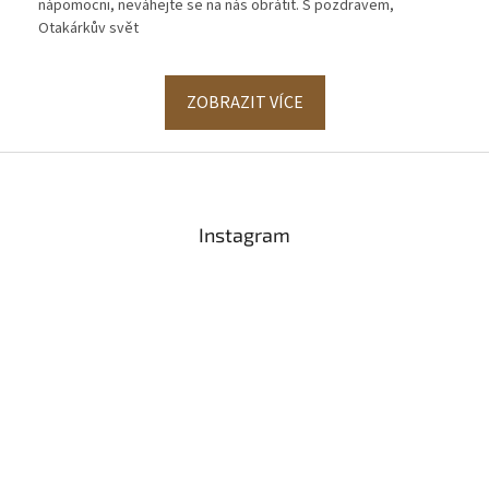
nápomocni, neváhejte se na nás obrátit. S pozdravem,
Otakárkův svět
ZOBRAZIT VÍCE
Z
á
p
a
Instagram
t
í