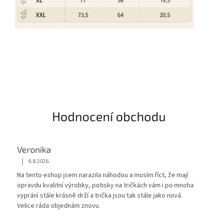
Hodnocení obchodu
Veronika
|
6.8.2026
Hodnocení obchodu je 5 z 5 hvězdiček.
Na tento eshop jsem narazila náhodou a musím říct, že mají
opravdu kvalitní výrobky, potisky na tričkách vám i po mnoha
vyprání stále krásnĕ drží a trička jsou tak stále jako nová.
Velice ráda objednám znovu.