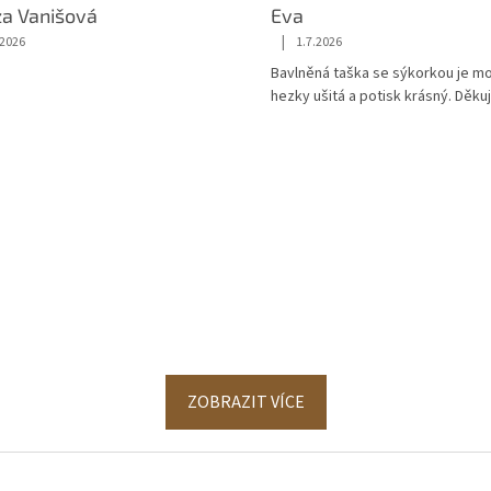
za Vanišová
Eva
|
.2026
1.7.2026
ení obchodu je 5 z 5 hvězdiček.
Hodnocení obchodu je 5 z 5 hvězd
Bavlněná taška se sýkorkou je m
hezky ušitá a potisk krásný. Děkuj
ZOBRAZIT VÍCE