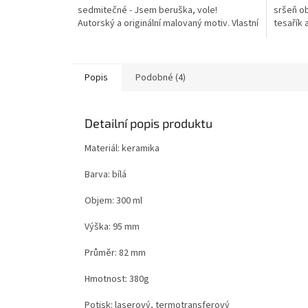
sedmitečné - Jsem beruška, vole!
sršeň o
Autorský a originální malovaný motiv. Vlastní
tesařík 
potisk. Skladem.
roháč ob
Popis
Podobné (4)
Detailní popis produktu
Materiál: keramika
Barva: bílá
Objem: 300 ml
Výška: 95 mm
Průměr: 82 mm
Hmotnost: 380g
Potisk: laserový, termotransferový