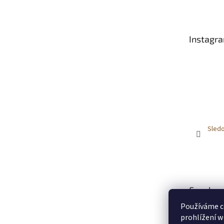
p
a
t
Instagr
í
Sledo
Faceboo
Používáme c
prohlížení w