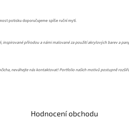
nost potisku doporučujeme spíše ruční mytí.
né, inspirované přírodou a námi malované za použití akrylových barev a pa
vočicha, neváhejte nás kontaktovat! Portfolio našich motivů postupně rozš
Hodnocení obchodu