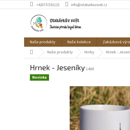
Přejít
+420737191123
info@otakarkuvsvet.cz
na
obsah
Naše produkty
Naše kolekce
Zakázková výr
Domů
Naše produkty
Hrnky
Hrnek - Jesen
Hrnek - Jeseníky
1488
Novinka