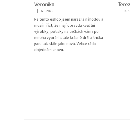
Veronika
Tere
|
|
6.8.2026
3.7
Hodnocení obchodu je 5 z 5 hvězdiček.
Hodnoc
Na tento eshop jsem narazila náhodou a
musím říct, že mají opravdu kvalitní
výrobky, potisky na tričkách vám i po
mnoha vyprání stále krásnĕ drží a trička
jsou tak stále jako nová. Velice ráda
objednám znovu.
Z
á