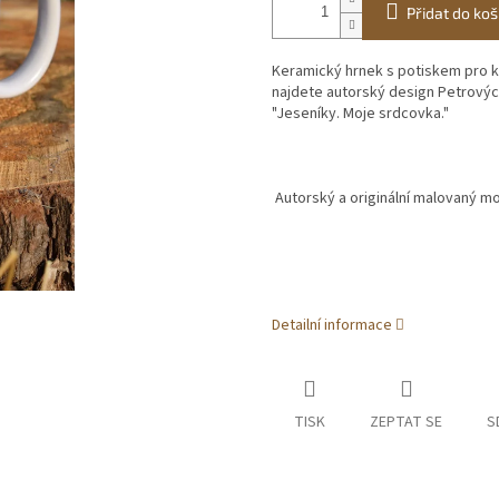
Přidat do koš
Keramický hrnek
s potiskem pro k
najdete autorský design Petrovýc
"Jeseníky. Moje srdcovka."
Autorský a originální malovaný mot
Detailní informace
TISK
ZEPTAT SE
S