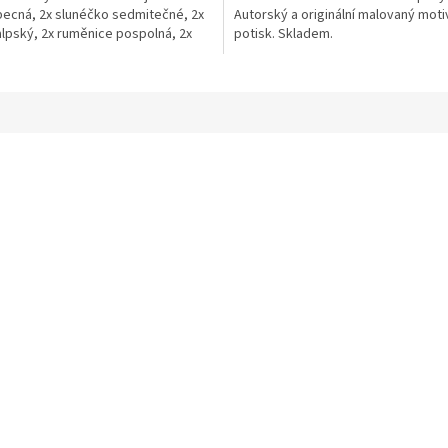
becná, 2x slunéčko sedmitečné, 2x
Autorský a originální malovaný motiv
alpský, 2x ruměnice pospolná, 2x
potisk. Skladem.
ecný....