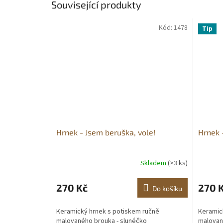
Související produkty
Kód:
1478
Tip
Hrnek - Jsem beruška, vole!
Hrnek 
Skladem
(>3 ks)
270 Kč
270 
Do košíku
Keramický hrnek s potiskem ručně
Keramic
malovaného brouka - slunéčko
malovan