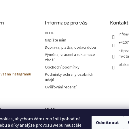
am
Informace pro vás
Kontakt
BLOG
info
@
Napište nám
+4207
Doprava, platba, dodací doba
https
Výměna, vrácení a reklamace
m/ota
zboží
otaka
Obchodní podmínky
vat na Instagramu
Podmínky ochrany osobních
údajů
Ověřování recenzí
k
BLOG
ookies, abychom Vám umožnili pohodlné
Zaměřeno na českou
Odmítnout
přírodu
ebu a díky analýze provozu webu neustále