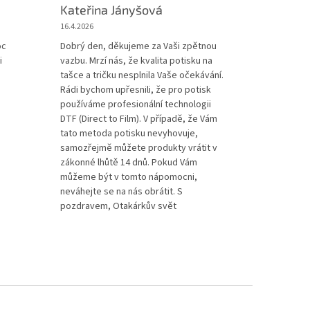
Kateřina Jányšová
16.4.2026
iček.
oc
Dobrý den, děkujeme za Vaši zpětnou
i
vazbu. Mrzí nás, že kvalita potisku na
tašce a tričku nesplnila Vaše očekávání.
Rádi bychom upřesnili, že pro potisk
používáme profesionální technologii
DTF (Direct to Film). V případě, že Vám
tato metoda potisku nevyhovuje,
samozřejmě můžete produkty vrátit v
zákonné lhůtě 14 dnů. Pokud Vám
můžeme být v tomto nápomocni,
neváhejte se na nás obrátit. S
pozdravem, Otakárkův svět