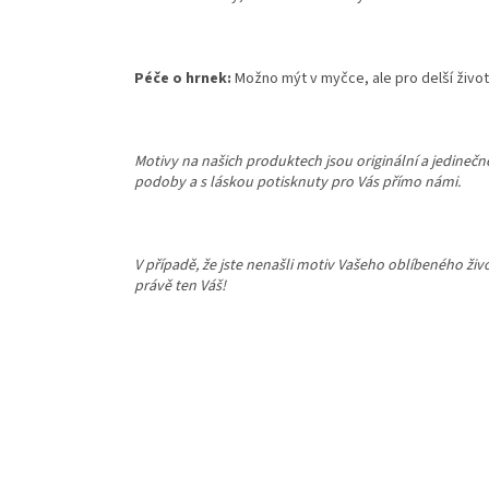
Péče o hrnek:
Možno mýt v myčce, ale pro delší život
Motivy na našich produktech jsou originální a jedineč
podoby a s láskou potisknuty pro Vás přímo námi.
V případě, že jste nenašli motiv Vašeho oblíbeného ži
právě ten Váš!