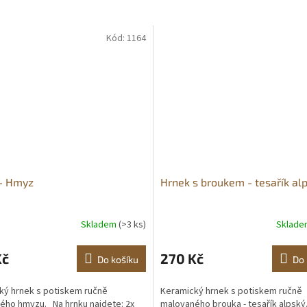
Kód:
1164
- Hmyz
Hrnek s broukem - tesařík al
Skladem
(>3 ks)
Sklad
Kč
270 Kč
Do košíku
Do 
ký hrnek s potiskem ručně
Keramický hrnek s potiskem ručně
ého hmyzu. Na hrnku najdete: 2x
malovaného brouka - tesařík alpsk