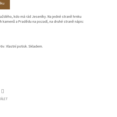
íku
aždého, kdo má rád Jeseníky. Na jedné straně hrnku
h kamenů a Pradědu na pozadí, na druhé straně nápis:
iv. Vlastní potisk. Skladem.
DÍLET