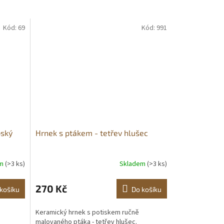
Kód:
69
Kód:
991
pský
Hrnek s ptákem - tetřev hlušec
em
(>3 ks)
Skladem
(>3 ks)
270 Kč
košíku
Do košíku
Keramický hrnek s potiskem ručně
ý.
malovaného ptáka - tetřev hlušec.