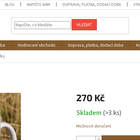
BLOG
NAPIŠTE NÁM
DOPRAVA, PLATBA, DODACÍ DOBA
VÝM
HLEDAT
oba
Hodnocení obchodu
Doprava, platba, dodací doba
K
íky
270 Kč
Měrná
Skladem
(>3 ks)
cena:
Možnosti doručení