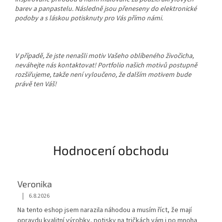
barev a panpastelu. Následně jsou přeneseny do elektronické
podoby a s láskou potisknuty pro Vás přímo námi.
V případě, že jste nenašli motiv Vašeho oblíbeného živočicha,
neváhejte nás kontaktovat! Portfolio našich motivů postupně
rozšiřujeme, takže není vyloučeno, že dalším motivem bude
právě ten Váš!
Hodnocení obchodu
Veronika
|
6.8.2026
Hodnocení obchodu je 5 z 5 hvězdiček.
Na tento eshop jsem narazila náhodou a musím říct, že mají
opravdu kvalitní výrobky, potisky na tričkách vám i po mnoha