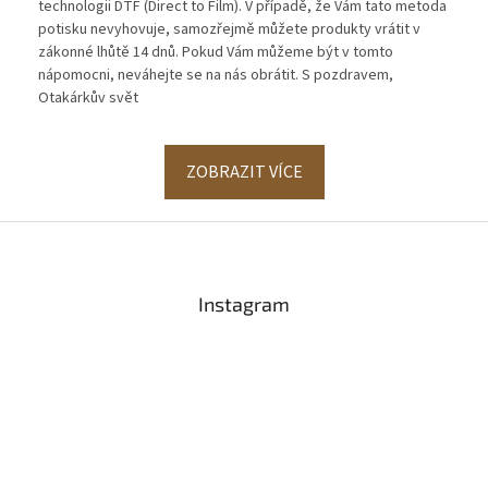
technologii DTF (Direct to Film). V případě, že Vám tato metoda
potisku nevyhovuje, samozřejmě můžete produkty vrátit v
zákonné lhůtě 14 dnů. Pokud Vám můžeme být v tomto
nápomocni, neváhejte se na nás obrátit. S pozdravem,
Otakárkův svět
ZOBRAZIT VÍCE
Z
á
p
a
Instagram
t
í