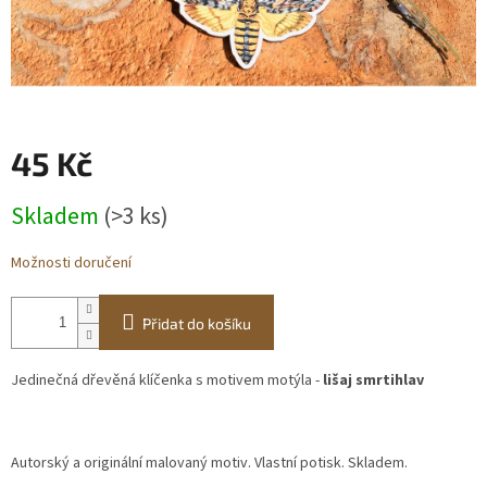
Obchodní
podmínky
BLOG
Ověřování
45 Kč
recenzí
Měrná
Skladem
(>3 ks)
cena:
Přihlášení
Možnosti doručení
Přidat do košíku
Jedinečná dřevěná klíčenka s motivem motýla -
lišaj smrtihlav
Autorský a originální malovaný motiv. Vlastní potisk. Skladem.