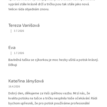
vyprání stále krásnĕ drží a trička jsou tak stále jako nová.
Velice ráda objednám znovu.
Tereza Vanišová
|
3.7.2026
Hodnocení obchodu je 5 z 5 hvězdiček.
Eva
|
1.7.2026
Hodnocení obchodu je 5 z 5 hvězdiček.
Bavlněná taška se sýkorkou je moc hezky ušitá a potisk krásný.
Děkuji
Kateřina Jányšová
16.4.2026
Dobrý den, děkujeme za Vaši zpětnou vazbu. Mrzí nás, že
kvalita potisku na tašce a tričku nesplnila Vaše očekávání. Rádi
bychom upřesnili, že pro potisk používáme profesionální