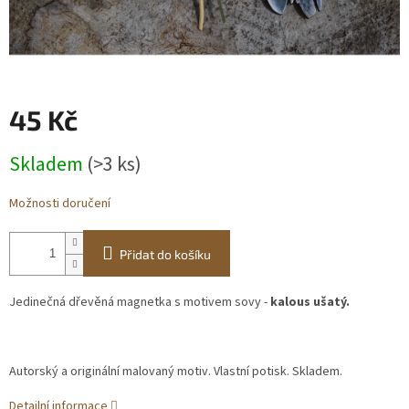
Obchodní
podmínky
BLOG
45 Kč
Ověřování
recenzí
Měrná
Skladem
(>3 ks)
cena:
Přihlášení
Možnosti doručení
Přidat do košíku
Jedinečná dřevěná magnetka s motivem sovy -
kalous ušatý.
Autorský a originální malovaný motiv. Vlastní potisk. Skladem.
Detailní informace