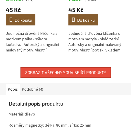
45 Kč
45 Kč
Do košíku
Do košíku
Jedinečná dřevěná klíčenka s
Jedinečná dřevěná klíčenka s
motivem ptáka - sýkora
motivem motýla - okáč zední.
koňadra. Autorský a originální
Autorský a originální malovaný
malovaný motiv. Vlastní
motiv. Vlastní potisk. Skladem.
potisk. Skladem.
ZOBRAZIT VŠECHNY SOUVISEJÍCÍ PRODUKTY
Popis
Podobné (4)
Detailní popis produktu
Materiál: dřevo
Rozměry magnetky: délka: 80 mm, šířka: 25 mm