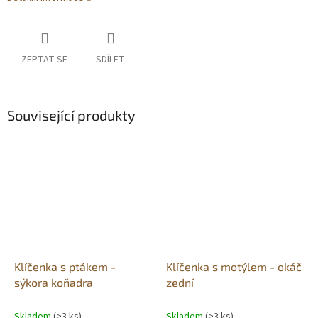
ZEPTAT SE
SDÍLET
Související produkty
Klíčenka s ptákem -
Klíčenka s motýlem - okáč
sýkora koňadra
zední
Skladem
(>3 ks)
Skladem
(>3 ks)