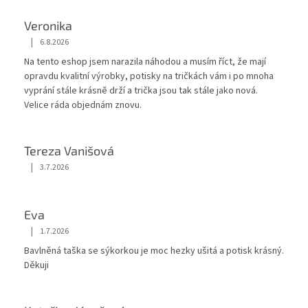
Veronika
|
6.8.2026
Hodnocení obchodu je 5 z 5 hvězdiček.
Na tento eshop jsem narazila náhodou a musím říct, že mají
opravdu kvalitní výrobky, potisky na tričkách vám i po mnoha
vyprání stále krásnĕ drží a trička jsou tak stále jako nová.
Velice ráda objednám znovu.
Tereza Vanišová
|
3.7.2026
Hodnocení obchodu je 5 z 5 hvězdiček.
Eva
|
1.7.2026
Hodnocení obchodu je 5 z 5 hvězdiček.
Bavlněná taška se sýkorkou je moc hezky ušitá a potisk krásný.
Děkuji