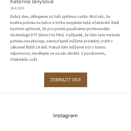
Kateřina Jányšová
16.4.2026
Dobrý den, děkujeme za Vaši zpětnou vazbu. Mrzí nás, že
kvalita potisku na tašce a tričku nesplnila Vaše očekávání. Rádi
bychom upřesnili, že pro potisk používáme profesionální
technologii DTF (Direct to Film). V případě, že Vám tato metoda
potisku nevyhovuje, samozřejmě můžete produkty vrátit v
zákonné lhůtě 14 dnů. Pokud Vám můžeme být v tomto
nápomocni, neváhejte se na nás obrátit. S pozdravem,
Otakárkův svět
ZOBRAZIT VÍCE
Z
á
p
a
Instagram
t
í