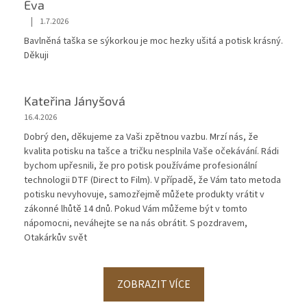
Eva
|
1.7.2026
Hodnocení obchodu je 5 z 5 hvězdiček.
Bavlněná taška se sýkorkou je moc hezky ušitá a potisk krásný.
Děkuji
Kateřina Jányšová
16.4.2026
Dobrý den, děkujeme za Vaši zpětnou vazbu. Mrzí nás, že
kvalita potisku na tašce a tričku nesplnila Vaše očekávání. Rádi
bychom upřesnili, že pro potisk používáme profesionální
technologii DTF (Direct to Film). V případě, že Vám tato metoda
potisku nevyhovuje, samozřejmě můžete produkty vrátit v
zákonné lhůtě 14 dnů. Pokud Vám můžeme být v tomto
nápomocni, neváhejte se na nás obrátit. S pozdravem,
Otakárkův svět
ZOBRAZIT VÍCE