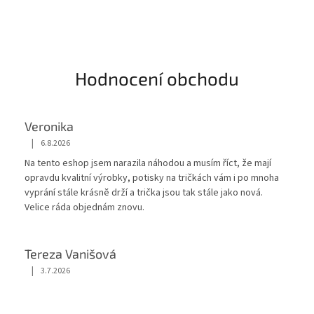
Hodnocení obchodu
Veronika
|
6.8.2026
Hodnocení obchodu je 5 z 5 hvězdiček.
Na tento eshop jsem narazila náhodou a musím říct, že mají
opravdu kvalitní výrobky, potisky na tričkách vám i po mnoha
vyprání stále krásnĕ drží a trička jsou tak stále jako nová.
Velice ráda objednám znovu.
Tereza Vanišová
|
3.7.2026
Hodnocení obchodu je 5 z 5 hvězdiček.