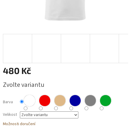
Obchodní
podmínky
BLOG
Ověřování
recenzí
Přihlášení
480 Kč
Měrná
Zvolte variantu
cena:
Barva
Velikost
Možnosti doručení