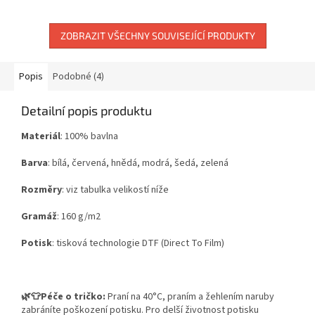
pracovních dnů.
is punk!" 🎨Autorský, ručně...
ZOBRAZIT VŠECHNY SOUVISEJÍCÍ PRODUKTY
Popis
Podobné (4)
Detailní popis produktu
Materiál
: 100% bavlna
Barva
: bílá, červená, hnědá, modrá, šedá, zelená
Rozměry
: viz tabulka velikostí níže
Gramáž
: 160 g/m2
Potisk
:
tisková technologie DTF (Direct To Film)
🌿👕Péče o tričko:
Praní na 40°C, praním a žehlením naruby
zabráníte poškození potisku. Pro delší životnost potisku