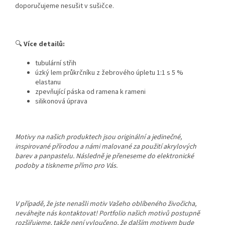
doporučujeme nesušit v sušičce.
🔍
Více detailů:
tubulární střih
úzký lem průkrčníku z žebrového úpletu 1:1 s 5 %
elastanu
zpevňující páska od ramena k rameni
silikonová úprava
Motivy na našich produktech jsou originální a jedinečné,
inspirované přírodou a námi malované za použití akrylových
barev a panpastelu. Následně je přeneseme do elektronické
podoby a tiskneme přímo pro Vás.
V případě, že jste nenašli motiv Vašeho oblíbeného živočicha,
neváhejte nás kontaktovat! Portfolio našich motivů postupně
rozšiřujeme, takže není vyloučeno, že dalším motivem bude