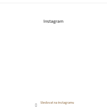
Z
á
p
a
Instagram
t
í
Sledovat na Instagramu