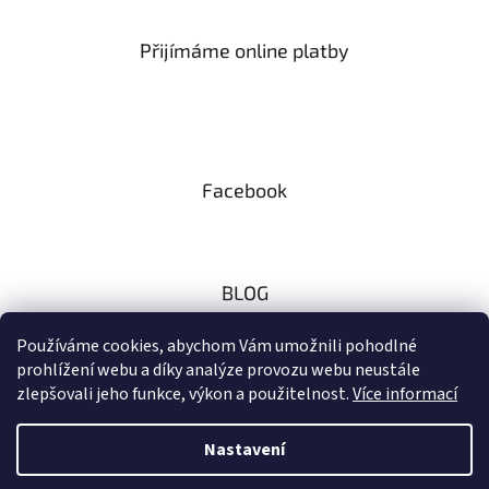
Přijímáme online platby
Facebook
BLOG
Zaměřeno na českou přírodu
Používáme cookies, abychom Vám umožnili pohodlné
prohlížení webu a díky analýze provozu webu neustále
10.11.2024
zlepšovali jeho funkce, výkon a použitelnost.
Více informací
Nastavení
Vytvořil Shoptet