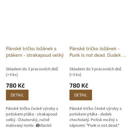
Pánské tričko Jožánek s
Pánské tričko Jožánek -
ptákem - strakapoud velký
Punk is not dead. Dudek is
punk!
Skladem do 3 pracovních dnů
Skladem do 3 pracovních dnů
(>3 ks)
(>3 ks)
780 Kč
780 Kč
DETAIL
DETAIL
Pánské tričko české výroby s
Pánské tričko české výroby s
potiskem ptáka - strakapoud
potiskem ptáka - dudek
velký. 🎨Autorský, ručně
chocholatý. Potisk možný s
malovaný motiv. 🖨️Vlastní
nápisem: "Punk is not dead."
potisk. 📦Skladem do 3
nebo "Punk is not dead. Dudek