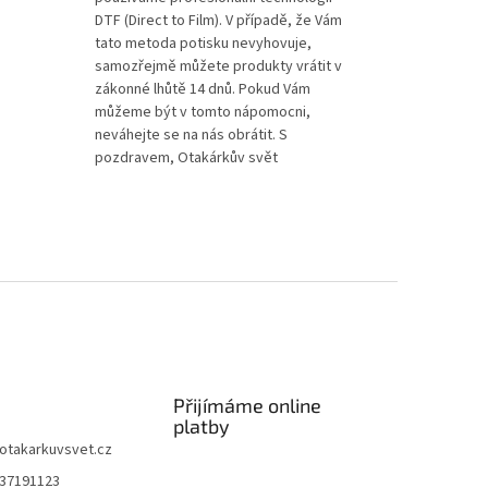
DTF (Direct to Film). V případě, že Vám
tato metoda potisku nevyhovuje,
samozřejmě můžete produkty vrátit v
zákonné lhůtě 14 dnů. Pokud Vám
můžeme být v tomto nápomocni,
neváhejte se na nás obrátit. S
pozdravem, Otakárkův svět
Přijímáme online
platby
otakarkuvsvet.cz
37191123