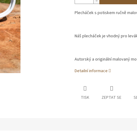
Plecháček s potiskem ručně mal
Náš plecháček je vhodný pro leváky
Autorský a originální malovaný moti
Detailní informace
TISK
ZEPTAT SE
S