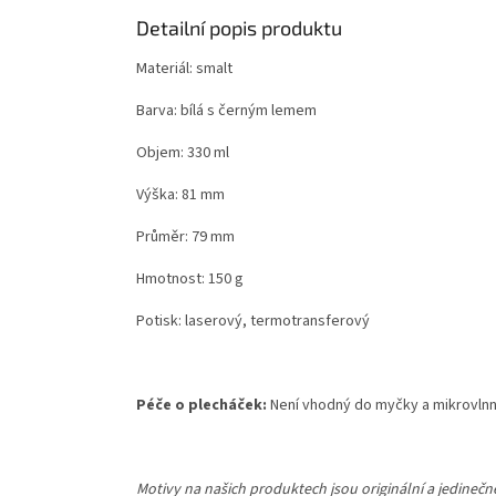
Detailní popis produktu
Materiál: smalt
Barva: bílá s černým lemem
Objem: 330 ml
Výška: 81 mm
Průměr: 79 mm
Hmotnost: 150 g
Potisk: laserový, termotransferový
Péče o plecháček:
Není vhodný do myčky a mikrovlnné
Motivy na našich produktech jsou originální a jedineč