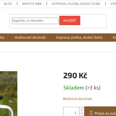
BLOG
NAPIŠTE NÁM
DOPRAVA, PLATBA, DODACÍ DOBA
VÝM
HLEDAT
oba
Hodnocení obchodu
Doprava, platba, dodací doba
K
290 Kč
Měrná
Skladem
(>3 ks)
cena:
Možnosti doručení
Přidat do koš