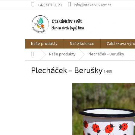
Přejít
+420737191123
info@otakarkuvsvet.cz
na
obsah
Naše produkty
Naše kolekce
Zakázková výr
Domů
Naše produkty
Plecháček - Berušky
Plecháček - Berušky
1495