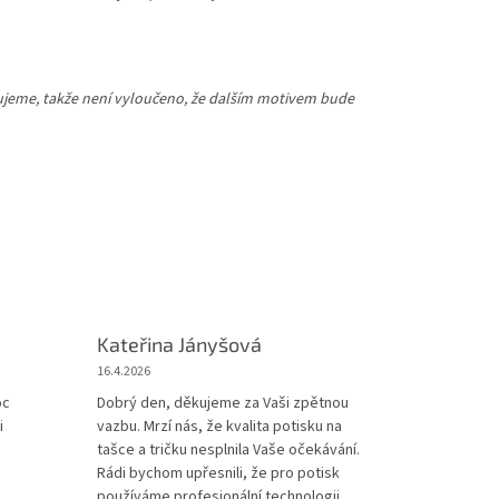
iřujeme, takže není vyloučeno, že dalším motivem bude
Kateřina Jányšová
16.4.2026
iček.
oc
Dobrý den, děkujeme za Vaši zpětnou
i
vazbu. Mrzí nás, že kvalita potisku na
tašce a tričku nesplnila Vaše očekávání.
Rádi bychom upřesnili, že pro potisk
používáme profesionální technologii