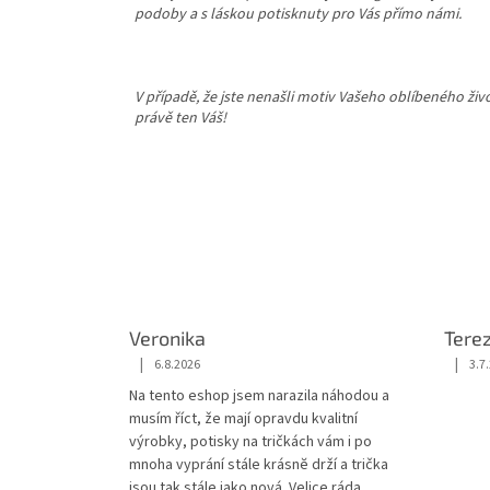
podoby a s láskou potisknuty pro Vás přímo námi.
V případě, že jste nenašli motiv Vašeho oblíbeného ži
právě ten Váš!
Veronika
Tere
|
|
6.8.2026
3.7
Hodnocení obchodu je 5 z 5 hvězdiček.
Hodnoc
Na tento eshop jsem narazila náhodou a
musím říct, že mají opravdu kvalitní
výrobky, potisky na tričkách vám i po
mnoha vyprání stále krásnĕ drží a trička
jsou tak stále jako nová. Velice ráda