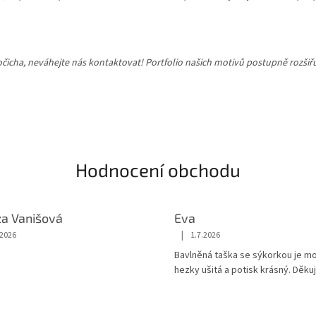
vočicha, neváhejte nás kontaktovat! Portfolio našich motivů postupně rozš
Hodnocení obchodu
za Vanišová
Eva
|
.2026
1.7.2026
ení obchodu je 5 z 5 hvězdiček.
Hodnocení obchodu je 5 z 5 hvězd
Bavlněná taška se sýkorkou je m
hezky ušitá a potisk krásný. Děkuj