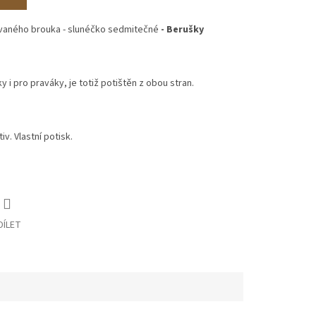
ovaného brouka
- slunéčko sedmitečné
- Berušky
 i pro praváky, je totiž potištěn z obou stran.
v. Vlastní potisk.
DÍLET