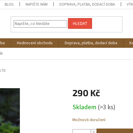
BLOG
NAPIŠTE NÁM
DOPRAVA, PLATBA, DODACÍ DOBA
VÝM
HLEDAT
oba
Hodnocení obchodu
Doprava, platba, dodací doba
K
ák
170
290 Kč
Měrná
Skladem
(>3 ks)
cena:
Možnosti doručení