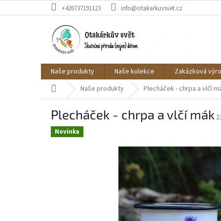
Přejít
+420737191123
info@otakarkuvsvet.cz
na
obsah
Naše produkty
Naše kolekce
Zakázková výr
Domů
Naše produkty
Plecháček - chrpa a vlčí m
Plecháček - chrpa a vlčí mák
2
Novinka