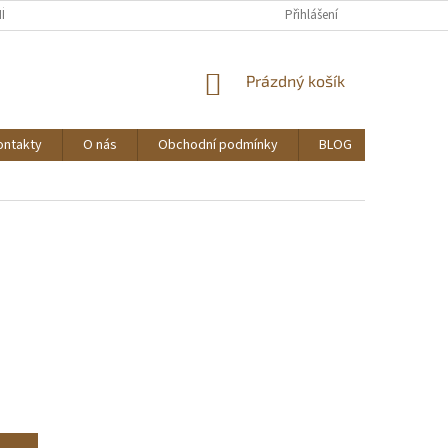
ĚNA, VRÁCENÍ A REKLAMACE ZBOŽÍ
OBCHODNÍ PODMÍNKY
Přihlášení
PODMÍNK
NÁKUPNÍ
Prázdný košík
KOŠÍK
ontakty
O nás
Obchodní podmínky
BLOG
Ověřován