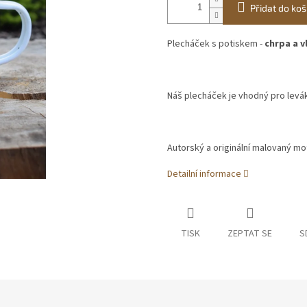
Přidat do koš
Plecháček s potiskem -
chrpa a v
Náš plecháček je vhodný pro leváky
Autorský a originální malovaný mot
Detailní informace
TISK
ZEPTAT SE
S