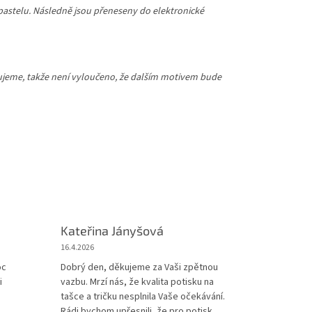
npastelu. Následně jsou přeneseny do elektronické
iřujeme, takže není vyloučeno, že dalším motivem bude
Kateřina Jányšová
16.4.2026
iček.
oc
Dobrý den, děkujeme za Vaši zpětnou
i
vazbu. Mrzí nás, že kvalita potisku na
tašce a tričku nesplnila Vaše očekávání.
Rádi bychom upřesnili, že pro potisk