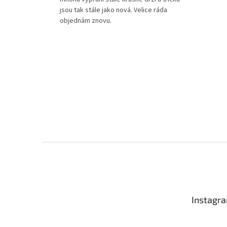
jsou tak stále jako nová. Velice ráda
objednám znovu.
Z
á
p
a
t
Instagr
í