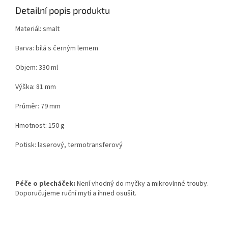
Detailní popis produktu
Materiál: smalt
Barva: bílá s černým lemem
Objem: 330 ml
Výška: 81 mm
Průměr: 79 mm
Hmotnost: 150 g
Potisk: laserový, termotransferový
Péče o plecháček:
Není vhodný do myčky a mikrovlnné trouby.
Doporučujeme ruční mytí a ihned osušit.