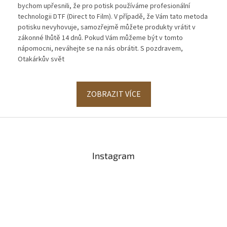
bychom upřesnili, že pro potisk používáme profesionální
technologii DTF (Direct to Film). V případě, že Vám tato metoda
potisku nevyhovuje, samozřejmě můžete produkty vrátit v
zákonné lhůtě 14 dnů. Pokud Vám můžeme být v tomto
nápomocni, neváhejte se na nás obrátit. S pozdravem,
Otakárkův svět
ZOBRAZIT VÍCE
Z
á
p
a
Instagram
t
í