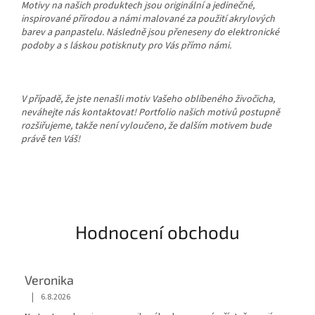
Motivy na našich produktech jsou originální a jedinečné,
inspirované přírodou a námi malované za použití akrylových
barev a panpastelu. Následně jsou přeneseny do elektronické
podoby a s láskou potisknuty pro Vás přímo námi.
V případě, že jste nenašli motiv Vašeho oblíbeného živočicha,
neváhejte nás kontaktovat! Portfolio našich motivů postupně
rozšiřujeme, takže není vyloučeno, že dalším motivem bude
právě ten Váš!
Hodnocení obchodu
Veronika
|
6.8.2026
Hodnocení obchodu je 5 z 5 hvězdiček.