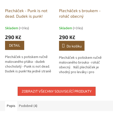
Plecháček - Punk is not
Plecháček s broukem -
dead. Dudek is punk!
roháč obecný
Skladem
(>3 ks)
Skladem
(>3 ks)
290 Kč
290 Kč
DETAIL
Do košíku
Plecháček s potiskem ručně
Plecháček s potiskem ručně
malovaného ptáka - dudek
malovaného brouka - roháč
chocholatý - Punk is not dead.
obecný. Náš plecháček je
Dudek is punk! Na jedné straně
vhodný pro leváky i pro
plecháčku najdete dudka
praváky, je totiž potištěn z
chocholatého, na druhé straně...
obou stran. Autorský a
originální malovaný...
ZOBRAZIT VŠECHNY SOUVISEJÍCÍ PRODUKTY
Popis
Podobné (4)