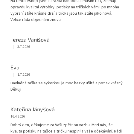
Na tento eshop jsem narazila náhodou a musím říct, že mají
opravdu kvalitní výrobky, potisky na tričkách vám i po mnoha
vyprání stále krásnĕ drží a trička jsou tak stále jako nová.
Velice ráda objednám znovu.
Tereza Vanišová
|
3.7.2026
Hodnocení obchodu je 5 z 5 hvězdiček.
Eva
|
1.7.2026
Hodnocení obchodu je 5 z 5 hvězdiček.
Bavlněná taška se sýkorkou je moc hezky ušitá a potisk krásný.
Děkuji
Kateřina Jányšová
16.4.2026
Dobrý den, děkujeme za Vaši zpětnou vazbu. Mrzí nás, že
kvalita potisku na tašce a tričku nesplnila Vaše očekávání. Rádi