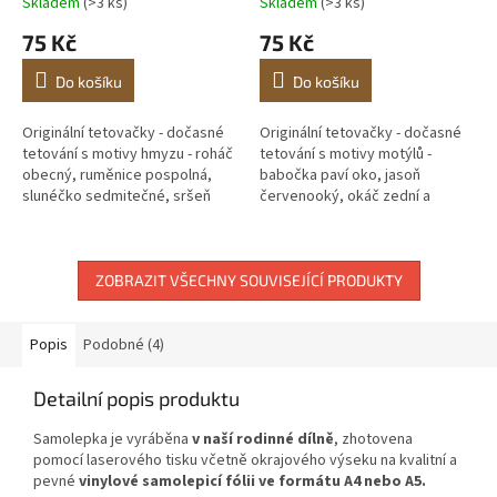
Skladem
(>3 ks)
Skladem
(>3 ks)
75 Kč
75 Kč
Do košíku
Do košíku
Originální tetovačky - dočasné
Originální tetovačky - dočasné
tetování s motivy hmyzu - roháč
tetování s motivy motýlů -
obecný, ruměnice pospolná,
babočka paví oko, jasoň
slunéčko sedmitečné, sršeň
červenooký, okáč zední a
obecná, tesařík alpský. Na
otakárek fenyklový. Na každém
každém aršíku je 5...
aršíku jsou 4 druhy motýlů...
ZOBRAZIT VŠECHNY SOUVISEJÍCÍ PRODUKTY
Popis
Podobné (4)
Detailní popis produktu
Samolepka je vyráběna
v naší rodinné dílně
, zhotovena
pomocí laserového tisku včetně okrajového výseku na kvalitní a
pevné
vinylové samolepicí fólii ve formátu A4 nebo A5.