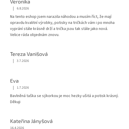
Veronika
|
6.8.2026
Hodnocení obchodu je 5 z 5 hvězdiček.
Na tento eshop jsem narazila náhodou a musím říct, že mají
opravdu kvalitní výrobky, potisky na tričkách vám i po mnoha
vyprání stále krásnĕ drží a trička jsou tak stále jako nová.
Velice ráda objednám znovu.
Tereza Vanišová
|
3.7.2026
Hodnocení obchodu je 5 z 5 hvězdiček.
Eva
|
1.7.2026
Hodnocení obchodu je 5 z 5 hvězdiček.
Bavlněná taška se sýkorkou je moc hezky ušitá a potisk krásný.
Děkuji
Kateřina Jányšová
16.4.2026