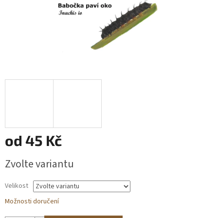
Obchodní
podmínky
BLOG
Ověřování
recenzí
Přihlášení
od
45 Kč
Měrná
Zvolte variantu
cena:
Velikost
Možnosti doručení