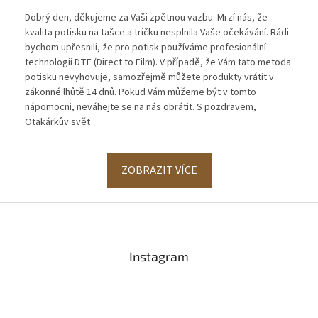
Dobrý den, děkujeme za Vaši zpětnou vazbu. Mrzí nás, že
kvalita potisku na tašce a tričku nesplnila Vaše očekávání. Rádi
bychom upřesnili, že pro potisk používáme profesionální
technologii DTF (Direct to Film). V případě, že Vám tato metoda
potisku nevyhovuje, samozřejmě můžete produkty vrátit v
zákonné lhůtě 14 dnů. Pokud Vám můžeme být v tomto
nápomocni, neváhejte se na nás obrátit. S pozdravem,
Otakárkův svět
ZOBRAZIT VÍCE
Z
á
p
a
Instagram
t
í