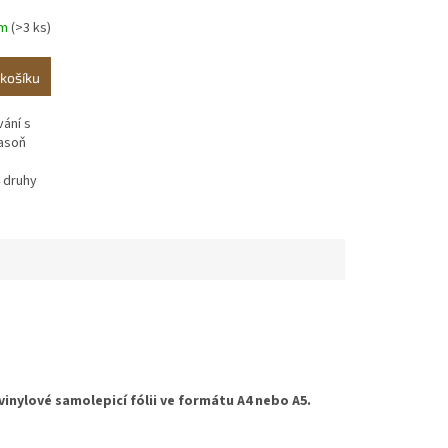
em
(>3 ks)
košíku
vání s
jasoň
 druhy
vinylové samolepicí fólii ve formátu A4 nebo A5.