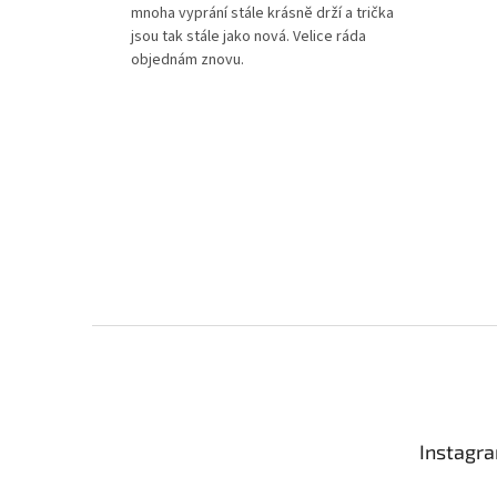
mnoha vyprání stále krásnĕ drží a trička
jsou tak stále jako nová. Velice ráda
objednám znovu.
Z
á
p
a
t
Instagr
í