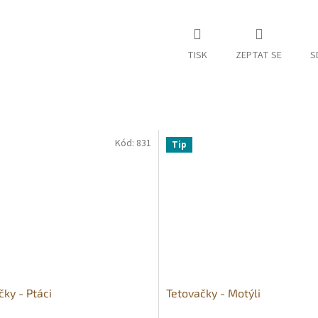
TISK
ZEPTAT SE
S
Kód:
831
Tip
čky - Ptáci
Tetovačky - Motýli