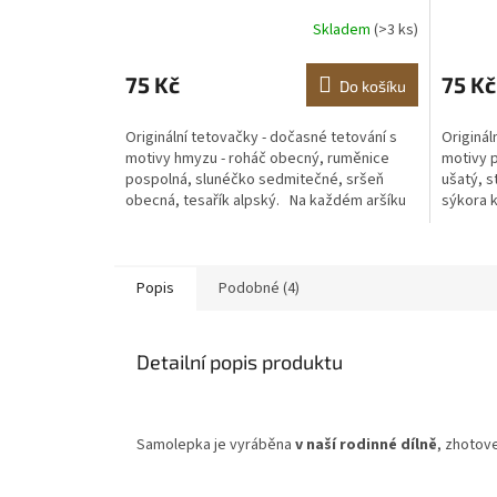
Skladem
(>3 ks)
75 Kč
75 Kč
Do košíku
Originální tetovačky - dočasné tetování s
Originál
motivy hmyzu - roháč obecný, ruměnice
motivy p
pospolná, slunéčko sedmitečné, sršeň
ušatý, s
obecná, tesařík alpský. Na každém aršíku
sýkora 
je 5...
druhů...
Popis
Podobné (4)
Detailní popis produktu
Samolepka je vyráběna
v naší rodinné dílně
, zhotov