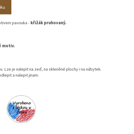
íku
otivem pavouka -
křižák pruhovaný.
ý motiv.
. Lze je nalepit na zeď, na skleněné plochy i na nábytek.
lepit a nalepit jinam.