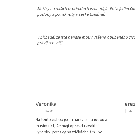
Motivy na našich produktech jsou originální a jedineč
podoby a potisknuty v české tiskárně.
V případě, že jste nenašli motiv Vašeho oblíbeného ži
právě ten Váš!
Veronika
Tere
|
|
6.8.2026
3.7
Hodnocení obchodu je 5 z 5 hvězdiček.
Hodnoc
Na tento eshop jsem narazila náhodou a
musím říct, že mají opravdu kvalitní
výrobky, potisky na tričkách vám i po