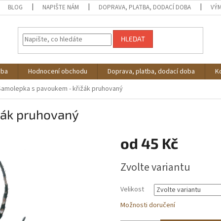
BLOG
NAPIŠTE NÁM
DOPRAVA, PLATBA, DODACÍ DOBA
VÝM
HLEDAT
oba
Hodnocení obchodu
Doprava, platba, dodací doba
K
Samolepka s pavoukem - křižák pruhovaný
žák pruhovaný
od
45 Kč
Měrná
Zvolte variantu
cena:
Velikost
Možnosti doručení