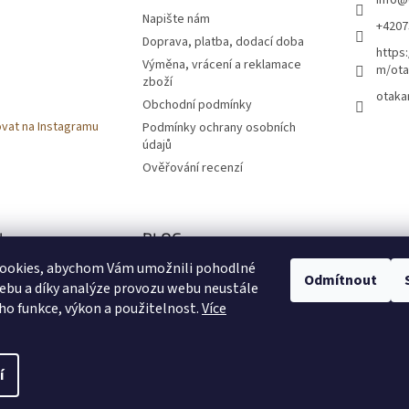
info
@
Napište nám
+4207
Doprava, platba, dodací doba
https
Výměna, vrácení a reklamace
m/ota
zboží
otaka
Obchodní podmínky
vat na Instagramu
Podmínky ochrany osobních
údajů
Ověřování recenzí
k
BLOG
ookies, abychom Vám umožnili pohodlné
Zaměřeno na českou
Odmítnout
ebu a díky analýze provozu webu neustále
přírodu
eho funkce, výkon a použitelnost.
Více
10.11.2024
í
vyhrazena.