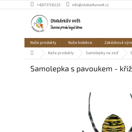
Přejít
+420737191123
info@otakarkuvsvet.cz
na
obsah
Naše produkty
Naše kolekce
Zakázková výr
Domů
Naše produkty
Samolepky na zeď
Samolepka s pavoukem - kři