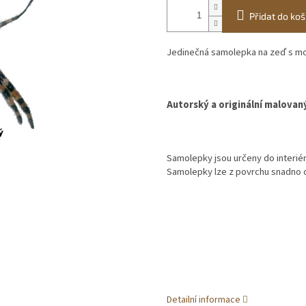
Přidat do koš
Jedinečná samolepka na zeď s m
Autorský a originální malovan
Samolepky jsou určeny do interiéru
Samolepky lze z povrchu snadno od
Detailní informace