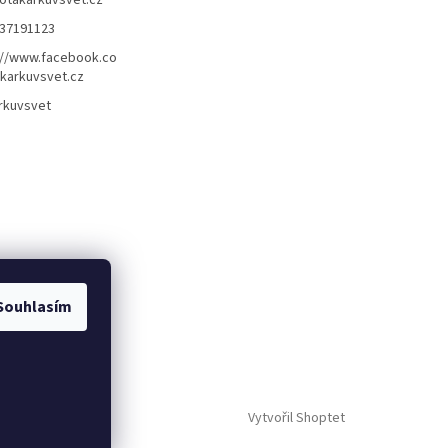
otakarkuvsvet.cz
37191123
://www.facebook.co
karkuvsvet.cz
rkuvsvet
Souhlasím
Vytvořil Shoptet