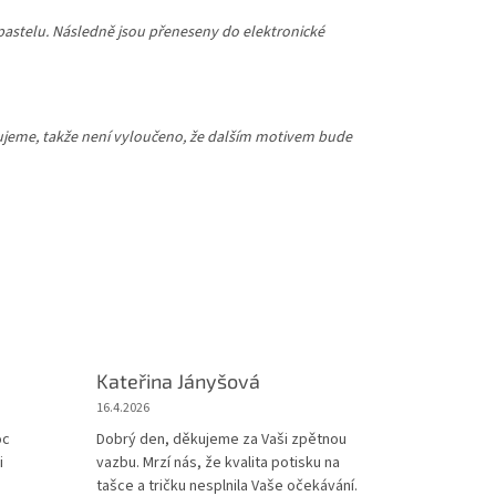
npastelu. Následně jsou přeneseny do elektronické
iřujeme, takže není vyloučeno, že dalším motivem bude
Kateřina Jányšová
16.4.2026
iček.
oc
Dobrý den, děkujeme za Vaši zpětnou
i
vazbu. Mrzí nás, že kvalita potisku na
tašce a tričku nesplnila Vaše očekávání.