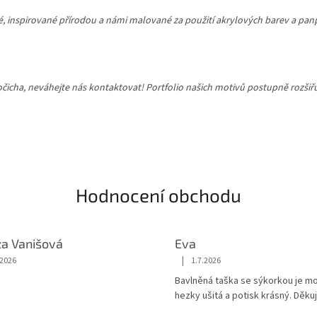
né, inspirované přírodou a námi malované za použití akrylových barev a pa
vočicha, neváhejte nás kontaktovat! Portfolio našich motivů postupně rozš
Hodnocení obchodu
za Vanišová
Eva
|
.2026
1.7.2026
ení obchodu je 5 z 5 hvězdiček.
Hodnocení obchodu je 5 z 5 hvězd
Bavlněná taška se sýkorkou je m
hezky ušitá a potisk krásný. Děkuj