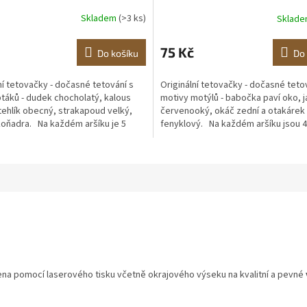
Skladem
(>3 ks)
Sklad
75 Kč
Do košíku
Do 
ní tetovačky - dočasné tetování s
Originální tetovačky - dočasné teto
táků - dudek chocholatý, kalous
motivy motýlů - babočka paví oko, 
tehlík obecný, strakapoud velký,
červenooký, okáč zední a otakárek
koňadra. Na každém aršíku je 5
fenyklový. Na každém aršíku jsou 4
motýlů...
ena pomocí laserového tisku včetně okrajového výseku na kvalitní a pevné