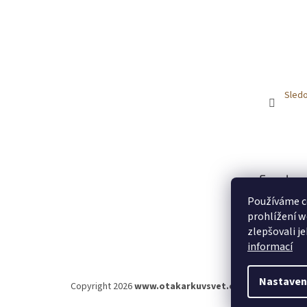
Sledo
Faceboo
Používáme c
prohlížení w
zlepšovali j
informací
Nastaven
Copyright 2026
www.otakarkuvsvet.cz
. Všechna práva 