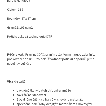
Barva: Mandlová
Objem: 13 l
Rozměry: 47 x 37 cm
Gramáž: 195 g/m2
Potisk: tisková technologie DTF
Péče o vak:
Praní na 30°C, praním a žehlením naruby zabráníte
poškození potisku. Pro delší životnost potisku doporučujeme
nesušit v sušičce.
Více detailů:
bavlněný tkaný batoh střední gramáže
zavírání na stahování
2 bavlněné šňůrky v barvě vrchového materiálu
zpevněné dolní rohy dvojitým materiálem a kovovými