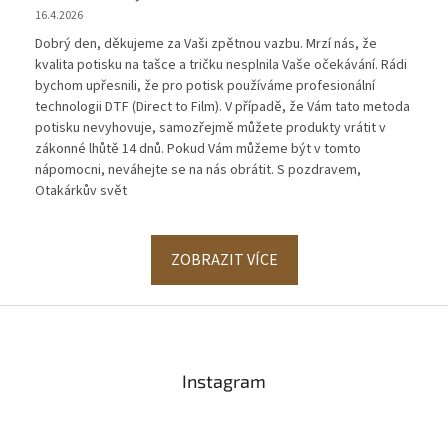
16.4.2026
Dobrý den, děkujeme za Vaši zpětnou vazbu. Mrzí nás, že
kvalita potisku na tašce a tričku nesplnila Vaše očekávání. Rádi
bychom upřesnili, že pro potisk používáme profesionální
technologii DTF (Direct to Film). V případě, že Vám tato metoda
potisku nevyhovuje, samozřejmě můžete produkty vrátit v
zákonné lhůtě 14 dnů. Pokud Vám můžeme být v tomto
nápomocni, neváhejte se na nás obrátit. S pozdravem,
Otakárkův svět
ZOBRAZIT VÍCE
Z
á
p
a
Instagram
t
í