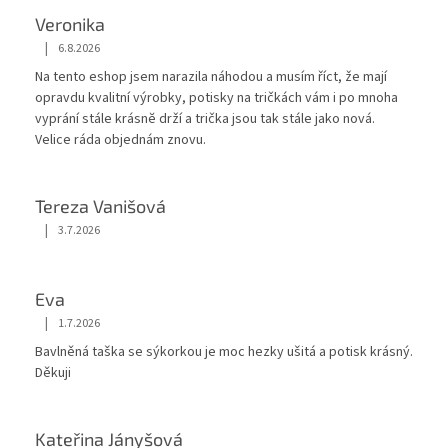
Veronika
|
6.8.2026
Hodnocení obchodu je 5 z 5 hvězdiček.
Na tento eshop jsem narazila náhodou a musím říct, že mají
opravdu kvalitní výrobky, potisky na tričkách vám i po mnoha
vyprání stále krásnĕ drží a trička jsou tak stále jako nová.
Velice ráda objednám znovu.
Tereza Vanišová
|
3.7.2026
Hodnocení obchodu je 5 z 5 hvězdiček.
Eva
|
1.7.2026
Hodnocení obchodu je 5 z 5 hvězdiček.
Bavlněná taška se sýkorkou je moc hezky ušitá a potisk krásný.
Děkuji
Kateřina Jányšová