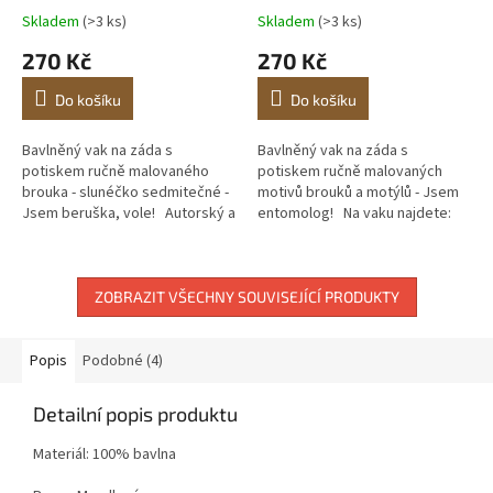
Skladem
(>3 ks)
Skladem
(>3 ks)
270 Kč
270 Kč
Do košíku
Do košíku
Bavlněný vak na záda s
Bavlněný vak na záda s
potiskem ručně malovaného
potiskem ručně malovaných
brouka - slunéčko sedmitečné -
motivů brouků a motýlů - Jsem
Jsem beruška, vole! Autorský a
entomolog! Na vaku najdete:
originální malovaný motiv.
jasoň červenooký, otakárek
Vlastní potisk.
fenyklový, slunéčko
sedmitečné, tesařík...
ZOBRAZIT VŠECHNY SOUVISEJÍCÍ PRODUKTY
Popis
Podobné (4)
Detailní popis produktu
Materiál: 100% bavlna