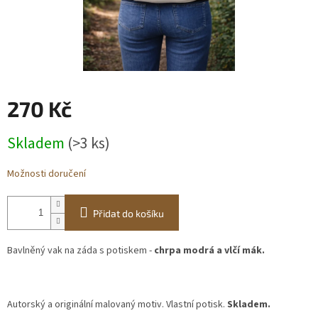
Obchodní
podmínky
BLOG
Ověřování
recenzí
270 Kč
Měrná
Skladem
(>3 ks)
cena:
Přihlášení
Možnosti doručení
Přidat do košíku
Bavlněný vak na záda s potiskem
-
chrpa modrá a vlčí mák.
Autorský a originální malovaný motiv. Vlastní potisk.
Skladem.