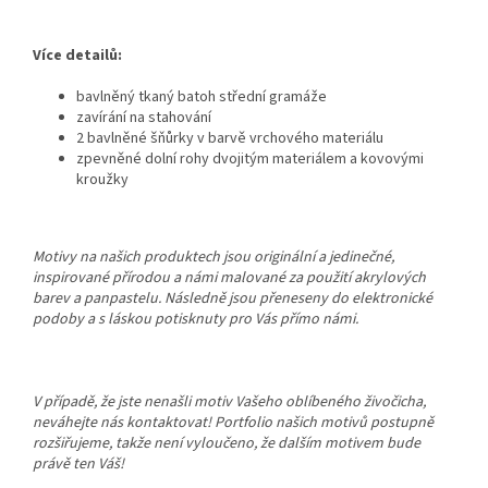
Více detailů:
bavlněný tkaný batoh střední gramáže
zavírání na stahování
2 bavlněné šňůrky v barvě vrchového materiálu
zpevněné dolní rohy dvojitým materiálem a kovovými
kroužky
Motivy na našich produktech jsou originální a jedinečné,
inspirované přírodou a námi malované za použití akrylových
barev a panpastelu. Následně jsou přeneseny do elektronické
podoby a s láskou potisknuty pro Vás přímo námi.
V případě, že jste nenašli motiv Vašeho oblíbeného živočicha,
neváhejte nás kontaktovat! Portfolio našich motivů postupně
rozšiřujeme, takže není vyloučeno, že dalším motivem bude
právě ten Váš!