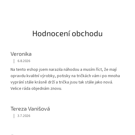
Hodnocení obchodu
Veronika
|
6.8.2026
Hodnocení obchodu je 5 z 5 hvězdiček.
Na tento eshop jsem narazila náhodou a musím říct, že mají
opravdu kvalitní výrobky, potisky na tričkách vám i po mnoha
vyprání stále krásnĕ drží a trička jsou tak stále jako nová.
Velice ráda objednám znovu.
Tereza Vanišová
|
3.7.2026
Hodnocení obchodu je 5 z 5 hvězdiček.