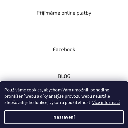
Přijímáme online platby
Facebook
BLOG
Zaměřeno na českou přírodu
Používáme cookies, abychom Vám umožnili pohodlné
prohlížení webu a díky analýze provozu webu neustále
10.11.2024
zlepšovali jeho funkce, výkon a použitelnost.
Více informací
Nastavení
Vytvořil Shoptet