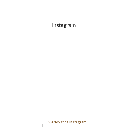
Z
á
p
a
Instagram
t
í
Sledovat na Instagramu