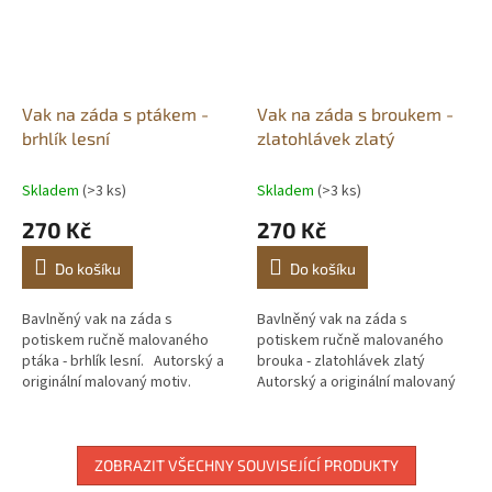
Vak na záda s ptákem -
Vak na záda s broukem -
brhlík lesní
zlatohlávek zlatý
Skladem
(>3 ks)
Skladem
(>3 ks)
270 Kč
270 Kč
Do košíku
Do košíku
Bavlněný vak na záda s
Bavlněný vak na záda s
potiskem ručně malovaného
potiskem ručně malovaného
ptáka - brhlík lesní. Autorský a
brouka - zlatohlávek zlatý
originální malovaný motiv.
Autorský a originální malovaný
Vlastní potisk.
motiv. Vlastní potisk.
ZOBRAZIT VŠECHNY SOUVISEJÍCÍ PRODUKTY