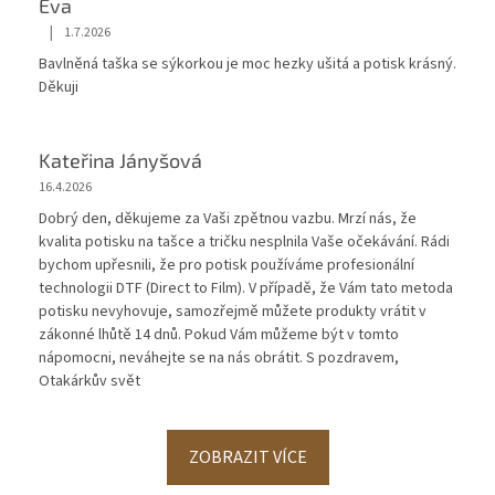
Eva
|
1.7.2026
Hodnocení obchodu je 5 z 5 hvězdiček.
Bavlněná taška se sýkorkou je moc hezky ušitá a potisk krásný.
Děkuji
Kateřina Jányšová
16.4.2026
Dobrý den, děkujeme za Vaši zpětnou vazbu. Mrzí nás, že
kvalita potisku na tašce a tričku nesplnila Vaše očekávání. Rádi
bychom upřesnili, že pro potisk používáme profesionální
technologii DTF (Direct to Film). V případě, že Vám tato metoda
potisku nevyhovuje, samozřejmě můžete produkty vrátit v
zákonné lhůtě 14 dnů. Pokud Vám můžeme být v tomto
nápomocni, neváhejte se na nás obrátit. S pozdravem,
Otakárkův svět
ZOBRAZIT VÍCE