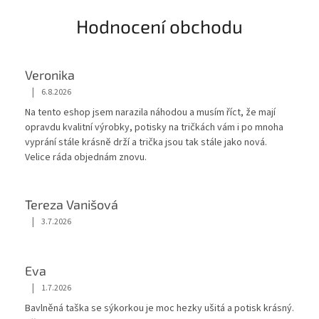
Hodnocení obchodu
Veronika
|
6.8.2026
Hodnocení obchodu je 5 z 5 hvězdiček.
Na tento eshop jsem narazila náhodou a musím říct, že mají
opravdu kvalitní výrobky, potisky na tričkách vám i po mnoha
vyprání stále krásnĕ drží a trička jsou tak stále jako nová.
Velice ráda objednám znovu.
Tereza Vanišová
|
3.7.2026
Hodnocení obchodu je 5 z 5 hvězdiček.
Eva
|
1.7.2026
Hodnocení obchodu je 5 z 5 hvězdiček.
Bavlněná taška se sýkorkou je moc hezky ušitá a potisk krásný.