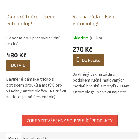
Dámské tričko - Jsem
Vak na záda - Jsem
entomolog!
entomolog!
Skladem do 3 pracovních dnů
Skladem
(>3 ks)
(>3 ks)
270 Kč
480 Kč
Do košíku
DETAIL
Bavlněný vak na záda s
Bavlněné dámské tričko s
potiskem ručně malovaných
potiskem brouků a motýlů pro
motivů brouků a motýlů - Jsem
všechny entomoložky. Na tričku
entomolog! Na vaku najdete:
najdete: jasoň červenooký,
jasoň červenooký, otakárek
roháč obecný, otakárek
fenyklový, slunéčko
fenyklový, slunéčko
sedmitečné, tesařík...
sedmitečné,...
ZOBRAZIT VŠECHNY SOUVISEJÍCÍ PRODUKTY
Popis
Podobné (4)