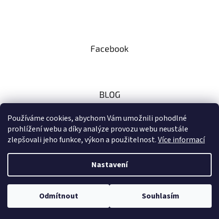
Facebook
BLOG
Zaměřeno na českou přírodu
Používáme cookies, abychom Vám umožnili pohodlné
prohlížení webu a díky analýze provozu webu neustále
10.11.2024
zlepšovali jeho funkce, výkon a použitelnost.
Více informací
Nastavení
Vytvořil Shoptet
Odmítnout
Souhlasím
Copyright 2026
www.otakarkuvsvet.cz
. Všechna práva vyhrazena.