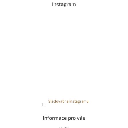
a
Instagram
t
í
Sledovat na Instagramu
Informace pro vás