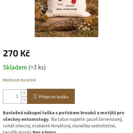
Obchodní
podmínky
BLOG
Ověřování
recenzí
270 Kč
Měrná
Přihlášení
Skladem
(>3 ks)
cena:
Možnosti doručení
Přidat do košíku
Bavlněná nákupní taška s potiskem brouků a motýlů pro
všechny entomology.
Na tašce najdete: jasoň červenooký,
roháč obecný, otakárek fenyklový, slunéčko sedmitečné,
tesařík alpský.
Bez nápisu.