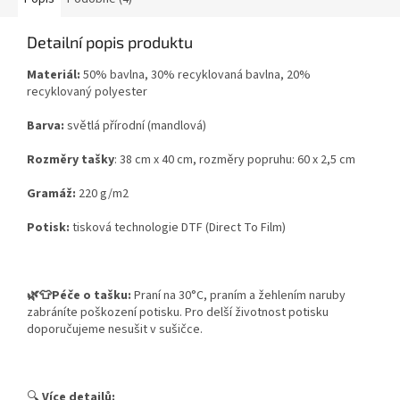
Detailní popis produktu
Materiál:
50% bavlna, 30% recyklovaná bavlna, 20%
recyklovaný polyester
Barva:
světlá přírodní (mandlová)
Rozměry tašky
: 38 cm x 40 cm, rozměry popruhu: 60 x 2,5 cm
Gramáž:
220 g/m2
Potisk:
tisková technologie DTF (Direct To Film)
🌿👕Péče o tašku:
Praní na 30°C, praním a žehlením naruby
zabráníte poškození potisku. Pro delší životnost potisku
doporučujeme nesušit v sušičce.
🔍
Více detailů: