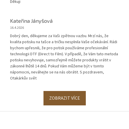
Děkuji
Kateřina Jányšová
16.4.2026
Dobrý den, děkujeme za Vaši zpětnou vazbu. Mrzí nás, že
kvalita potisku na tašce a tričku nesplnila Vaše očekávání. Rádi
bychom upřesnili, že pro potisk používáme profesionální
technologii DTF (Direct to Film). V případě, že Vám tato metoda
potisku nevyhovuje, samozřejmě můžete produkty vrátit v
zákonné lhůtě 14 dnů. Pokud Vám můžeme být v tomto
nápomocni, neváhejte se na nás obrátit. S pozdravem,
Otakárkův svět
ZOBRAZIT VÍCE
Z
á
p