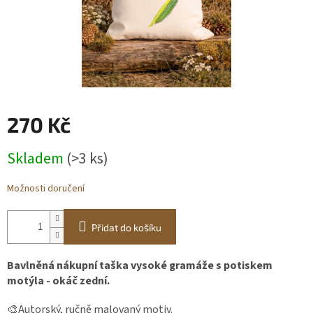
Obchodní
podmínky
BLOG
Ověřování
recenzí
270 Kč
Měrná
Přihlášení
Skladem
(>3 ks)
cena:
Možnosti doručení
Přidat do košíku
Bavlněná nákupní taška vysoké gramáže s potiskem
motýla - okáč zední.
🎨Autorský, ručně malovaný motiv.