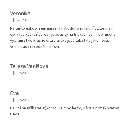
Veronika
|
6.8.2026
Hodnocení obchodu je 5 z 5 hvězdiček.
Na tento eshop jsem narazila náhodou a musím říct, že mají
opravdu kvalitní výrobky, potisky na tričkách vám i po mnoha
vyprání stále krásnĕ drží a trička jsou tak stále jako nová.
Velice ráda objednám znovu.
Tereza Vanišová
|
3.7.2026
Hodnocení obchodu je 5 z 5 hvězdiček.
Eva
|
1.7.2026
Hodnocení obchodu je 5 z 5 hvězdiček.
Bavlněná taška se sýkorkou je moc hezky ušitá a potisk krásný.
Děkuji