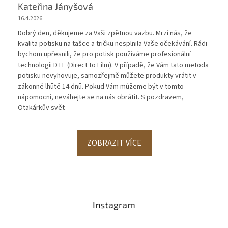
Kateřina Jányšová
16.4.2026
Dobrý den, děkujeme za Vaši zpětnou vazbu. Mrzí nás, že
kvalita potisku na tašce a tričku nesplnila Vaše očekávání. Rádi
bychom upřesnili, že pro potisk používáme profesionální
technologii DTF (Direct to Film). V případě, že Vám tato metoda
potisku nevyhovuje, samozřejmě můžete produkty vrátit v
zákonné lhůtě 14 dnů. Pokud Vám můžeme být v tomto
nápomocni, neváhejte se na nás obrátit. S pozdravem,
Otakárkův svět
ZOBRAZIT VÍCE
Z
á
p
a
Instagram
t
í