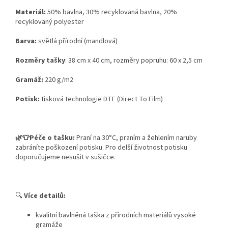
Materiál:
50% bavlna, 30% recyklovaná bavlna, 20%
recyklovaný polyester
Barva:
světlá přírodní (mandlová)
Rozměry tašky
: 38 cm x 40 cm, rozměry popruhu: 60 x 2,5 cm
Gramáž:
220 g/m2
Potisk:
tisková technologie DTF (Direct To Film)
🌿👕Péče o tašku:
Praní na 30°C, praním a žehlením naruby
zabráníte poškození potisku. Pro delší životnost potisku
doporučujeme nesušit v sušičce.
🔍
Více detailů:
kvalitní bavlněná taška z přírodních materiálů vysoké
gramáže