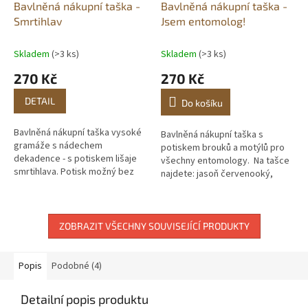
Bavlněná nákupní taška -
Bavlněná nákupní taška -
Smrtihlav
Jsem entomolog!
Skladem
(>3 ks)
Skladem
(>3 ks)
270 Kč
270 Kč
DETAIL
Do košíku
Bavlněná nákupní taška vysoké
Bavlněná nákupní taška s
gramáže s nádechem
potiskem brouků a motýlů pro
dekadence - s potiskem lišaje
všechny entomology. Na tašce
smrtihlava. Potisk možný bez
najdete: jasoň červenooký,
nápisu, s nápisem: "SMRTIHLAV",
roháč obecný, otakárek
s nápisem anglického...
fenyklový, slunéčko
sedmitečné,...
ZOBRAZIT VŠECHNY SOUVISEJÍCÍ PRODUKTY
Popis
Podobné (4)
Detailní popis produktu