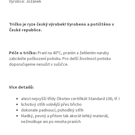
Výrobce: Jožánek
Tričko je ryze český výrobek! Vyrobeno a potištěno v
České republice.
Péče o tričko:
Praní na 40°C, praním a žehlením naruby
zabráníte poškození potisku. Pro delší životnost potisku
doporučujeme nesušit v sušičce.
Více detailů:
atest nejvyšší třídy Ökotex certifikát Standard 100, tř. I
lichotivý střih volnější přes břicho
dokonale padnoucí, pohodlný střih
hladký, pevný a přitom tak akorát lehký materiál,
nežmolkuje ani po mnoha praních