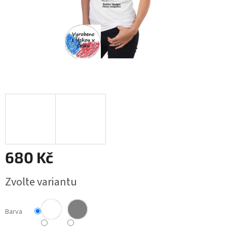
Obchodní
podmínky
BLOG
Ověřování
recenzí
Přihlášení
680 Kč
Měrná
Zvolte variantu
cena:
Barva