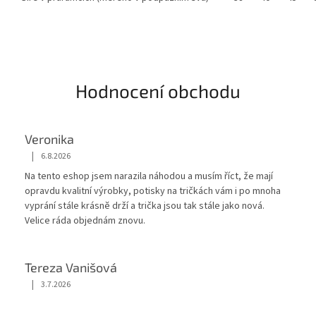
Hodnocení obchodu
Veronika
|
6.8.2026
Hodnocení obchodu je 5 z 5 hvězdiček.
Na tento eshop jsem narazila náhodou a musím říct, že mají
opravdu kvalitní výrobky, potisky na tričkách vám i po mnoha
vyprání stále krásnĕ drží a trička jsou tak stále jako nová.
Velice ráda objednám znovu.
Tereza Vanišová
|
3.7.2026
Hodnocení obchodu je 5 z 5 hvězdiček.