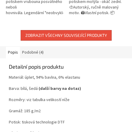
potiskem vrubouna posvátného
potiskem motýla - okáč zední.
neboli
🎨Autorský, ručně malovaný
hovnivála. Legendární "neobvyklé
motiv. 🖨️Vlastní potisk. 📦
slovo" z filmu Marečku, podejte
Skladem do 3 pracovních dnů.
mi pero! nás přivedlo k...
ZOBRAZIT VŠECHNY SOUVISEJÍCÍ PRODUKTY
Popis
Podobné (4)
Detailní popis produktu
Materiál: úplet, 94% bavlna, 6% elastanu
Barva: bílá, šedá
(další barvy na dotaz)
Rozměry: viz tabulka velikostí níže
Gramáž: 185 g/m2
Potisk:
tisková technologie DTF