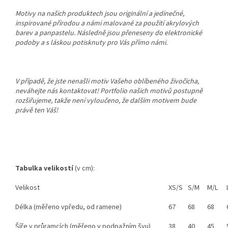
Motivy na našich produktech jsou originální a jedinečné,
inspirované přírodou a námi malované za použití akrylových
barev a panpastelu. Následně jsou přeneseny do elektronické
podoby a s láskou potisknuty pro Vás přímo námi.
V případě, že jste nenašli motiv Vašeho oblíbeného živočicha,
neváhejte nás kontaktovat! Portfolio našich motivů postupně
rozšiřujeme, takže není vyloučeno, že dalším motivem bude
právě ten Váš!
Tabulka
velikostí
(v cm):
Velikost
XS/S
S/M
M/L
Délka (měřeno vpředu, od ramene)
67
68
68
Šíře v průramcích (měřeno v podpažním švu)
38
40
45