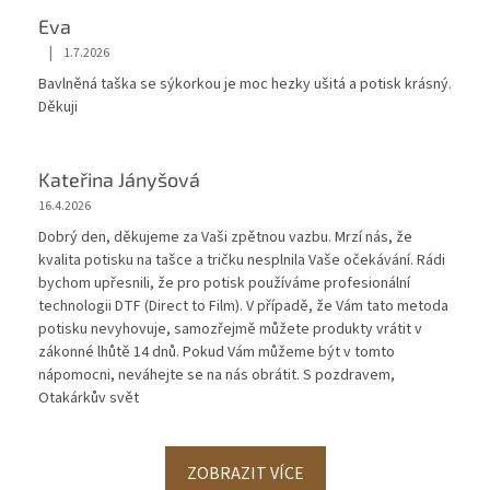
Eva
|
1.7.2026
Hodnocení obchodu je 5 z 5 hvězdiček.
Bavlněná taška se sýkorkou je moc hezky ušitá a potisk krásný.
Děkuji
Kateřina Jányšová
16.4.2026
Dobrý den, děkujeme za Vaši zpětnou vazbu. Mrzí nás, že
kvalita potisku na tašce a tričku nesplnila Vaše očekávání. Rádi
bychom upřesnili, že pro potisk používáme profesionální
technologii DTF (Direct to Film). V případě, že Vám tato metoda
potisku nevyhovuje, samozřejmě můžete produkty vrátit v
zákonné lhůtě 14 dnů. Pokud Vám můžeme být v tomto
nápomocni, neváhejte se na nás obrátit. S pozdravem,
Otakárkův svět
ZOBRAZIT VÍCE