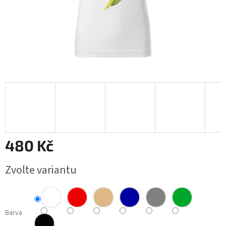
Obchodní
podmínky
BLOG
Ověřování
recenzí
Přihlášení
480 Kč
Měrná
Zvolte variantu
cena:
Barva