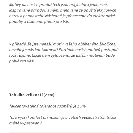
Motivy na našich produktech jsou originální a jedinečné,
inspirované přírodou a námi malované za použití akrylových
barev a panpastelu. Následně je přeneseme do elektronické
podoby a tiskneme přímo pro Vás.
V případě, že jste nenašli motiv Vašeho oblíbeného živočicha,
neváhejte nás kontaktovat! Portfolio našich motivů postupně
rozšiřujeme, takže není vyloučeno, že dalším motivem bude
právě ten Váš!
Tabulka velikostí
(v cm)
:
*akceptovatelná tolerance rozměrů je
±
5%
*pro vyšší komfort při nošení je u větších velikostí střih triček
méně vypasovaný