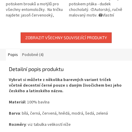
potiskem brouků a motýlů pro
potiskem ptáka - dudek
všechny entomoložky. Na tričku
chocholatý. 🎨Autorský, ručně
najdete: jasoň červenooký,
malovaný motiv. 🖨️Vlastní
roháč obecný, otakárek
potisk. 📦Skladem do 3
fenyklový, slunéčko
pracovních dnů.
sedmitečné,...
ZOBRAZIT VŠECHNY SOUVISEJÍCÍ PRODUKTY
Popis
Podobné (4)
Detailní popis produktu
Vybrat si můžete z několika barevných variant triček
včetně decentní černé pouze s daným živočichem bez jeho
českého a latinského názvu.
Materiál
: 100% bavlna
Barva
: bílá, černá, červená, hnědá, modrá, šedá, zelená
Rozměry
: viz tabulka velikostí níže