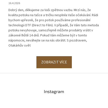
16.4.2026
Dobrý den, děkujeme za Vaši zpětnou vazbu. Mrzí nás, že
kvalita potisku na tašce a tričku nesplnila Vaše očekávání. Rádi
bychom upřesnili, že pro potisk používáme profesionální
technologii DTF (Direct to Film). V případě, že Vám tato metoda
potisku nevyhovuje, samozřejmě můžete produkty vrátit v
zákonné lhůtě 14 dnů. Pokud Vám můžeme být v tomto
nápomocni, neváhejte se na nás obrátit. S pozdravem,
Otakárkův svět
ZOBRAZIT VÍCE
Z
á
p
a
Instagram
t
í