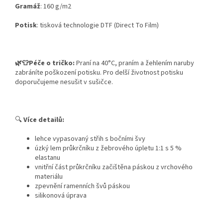
Gramáž
: 160 g/m2
Potisk
:
tisková technologie DTF (Direct To Film)
🌿👕Péče o tričko:
Praní na 40°C, praním a žehlením naruby
zabráníte poškození potisku. Pro delší životnost potisku
doporučujeme nesušit v sušičce.
🔍
Více detailů:
lehce vypasovaný střih s bočními švy
úzký lem průkrčníku z žebrového úpletu 1:1 s 5 %
elastanu
vnitřní část průkrčníku začištěna páskou z vrchového
materiálu
zpevnění ramenních švů páskou
silikonová úprava