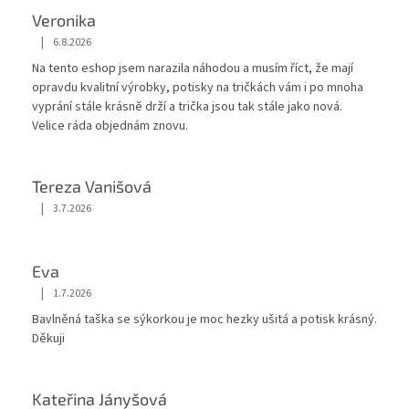
Veronika
|
6.8.2026
Hodnocení obchodu je 5 z 5 hvězdiček.
Na tento eshop jsem narazila náhodou a musím říct, že mají
opravdu kvalitní výrobky, potisky na tričkách vám i po mnoha
vyprání stále krásnĕ drží a trička jsou tak stále jako nová.
Velice ráda objednám znovu.
Tereza Vanišová
|
3.7.2026
Hodnocení obchodu je 5 z 5 hvězdiček.
Eva
|
1.7.2026
Hodnocení obchodu je 5 z 5 hvězdiček.
Bavlněná taška se sýkorkou je moc hezky ušitá a potisk krásný.
Děkuji
Kateřina Jányšová